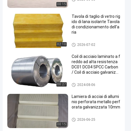
aio
00:15
Tavola di taglio di vetro rig
ido di lana isolante Tavola
di condizionamento dell'a
ria
materiali da costruzione meta
02:10
2026-07-02
llici
Coil di acciaio laminato a f
reddo ad alta resistenza
DC01 DC04 SPCC Carbon
/ Coil di acciaio galvanizz
ato
materiali da costruzione meta
00:27
2024-08-06
llici
Lamiera di acciai di allumi
nio perforata metallo perf
orata galvanizzata 10mm
materiali da costruzione meta
2026-06-25
llici
00:15