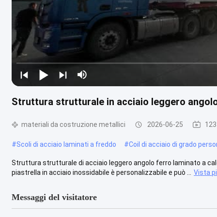
Struttura strutturale in acciaio leggero angol
materiali da costruzione metallici
2026-06-25
123
#
Scoli di acciaio laminati a freddo
#
Coil di acciaio di grado pers
Struttura strutturale di acciaio leggero angolo ferro laminato a cal
piastrella in acciaio inossidabile è personalizzabile e può ...
Vista p
Messaggi del visitatore