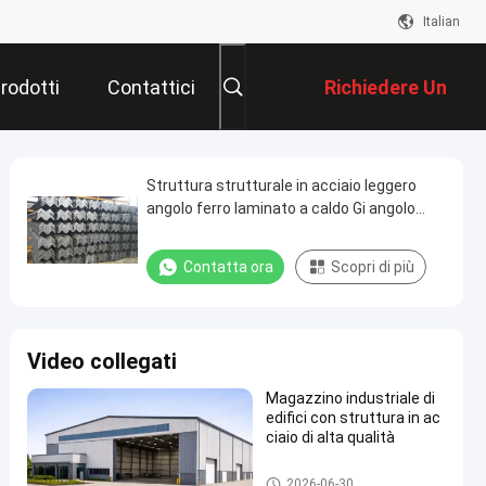
Italian
rodotti
Contattici
Richiedere Un
Preventivo
Struttura strutturale in acciaio leggero
angolo ferro laminato a caldo Gi angolo
barra
Contatta ora
Scopri di più
Video collegati
Magazzino industriale di
edifici con struttura in ac
ciaio di alta qualità
Magazzino di strutture in acci
2026-06-30