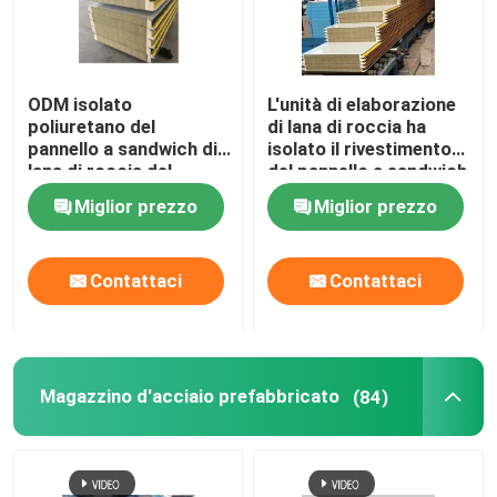
pannelli sandwich isolati
ODM isolato
L'unità di elaborazione
poliuretano del
di lana di roccia ha
Magazzino d'acciaio prefabbricato
pannello a sandwich di
isolato il rivestimento
lana di roccia del
del pannello a sandwich
gruppo di lavoro del
del pannello per il tetto
strutture modulari in acciaio
Miglior prezzo
Miglior prezzo
magazzino
e la parete
materiali da costruzione metallici
Contattaci
Contattaci
Magazzino d'acciaio prefabbricato
(84)