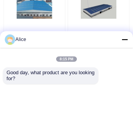
Costruzioni d'acciaio
ODM prefabbricato
prefabbricate
galvanizzato della
Alice
industriali del
struttura del metallo
magazzino della lega di
del magazzino della
alluminio
struttura d'acciaio
8:15 PM
Miglior prezzo
Miglior prezzo
personalizzabili
Good day, what product are you looking 
for?
Contattaci
Contattaci
Osservi più
Casa
Circa noi
Contattaci
Desktop Site