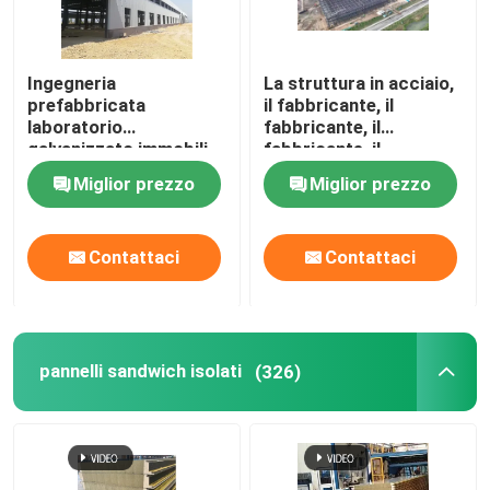
Giro della fabbrica
Ingegneria
La struttura in acciaio,
prefabbricata
il fabbricante, il
laboratorio
fabbricante, il
Controllo di qualità
galvanizzato immobili
fabbricante, il
di magazzino di acciaio
fabbricante
Miglior prezzo
Miglior prezzo
progettazione
Contattici
Contattaci
Contattaci
Richieda una citazione
Edifici a struttura in acciaio
pannelli sandwich isolati
(326)
Magazzino di strutture in acciaio
laboratorio di strutture in acciaio