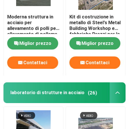
Moderna struttura in
Kit di costruzione in
acciaio per
metallo di Steel's Metal
allevamento di polli per
Building Workshop e
allevamento di pollame,
fabbriche Prezzi per la
costruzione di
costruzione di
Miglior prezzo
Miglior prezzo
strutture in acciaio
strutture in acciaio
leggero per pollame
Contattaci
Contattaci
Casa
laboratorio di strutture in acciaio
(26)
Prodotti
Circa noi