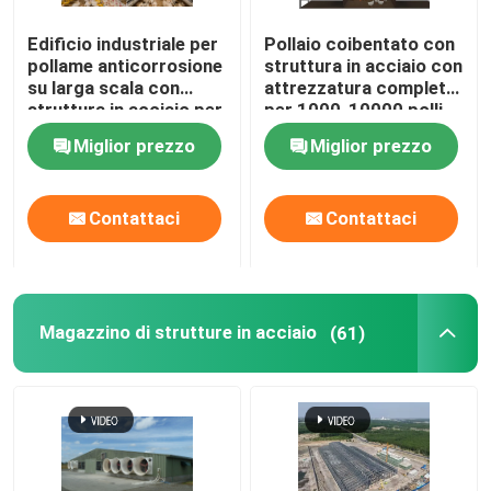
Edificio industriale per
Pollaio coibentato con
pollame anticorrosione
struttura in acciaio con
su larga scala con
attrezzatura completa
struttura in acciaio per
per 1000-10000 polli
pollame per 200000
Miglior prezzo
Miglior prezzo
polli da carne
Contattaci
Contattaci
Magazzino di strutture in acciaio
(61)