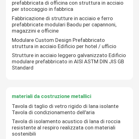
prefabbricata di officina con struttura in acciaio
per stoccaggio in fabbrica
Giro della fabbrica
Fabbricazione di strutture in acciaio e ferro
prefabbricate modulari Baodu per capannoni,
magazzini e officine
Controllo di qualità
Modulare Custom Design Prefabbricato
struttura in acciaio Edificio per hotel / ufficio
Strutture in acciaio leggero galvanizzato Edificio
Contattici
modulare prefabbricato in AISI ASTM DIN JIS GB
Standard
Richieda una citazione
materiali da costruzione metallici
Edifici a struttura in acciaio
Tavola di taglio di vetro rigido di lana isolante
Tavola di condizionamento dell'aria
Magazzino di strutture in acciaio
Tavola di isolamento acustico di lana di roccia
resistente al respiro realizzata con materiali
sostenibili
laboratorio di strutture in acciaio