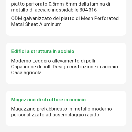
piatto perforato 0.5mm-6mm della lamina di
metallo di acciaio inossidabile 304 316
pannelli sandwich isolati
ODM galvanizzato del piatto di Mesh Perforated
Metal Sheet Aluminum
Magazzino d'acciaio prefabbricato
Edifici a struttura in acciaio
strutture modulari in acciaio
Moderno Leggero allevamento di polli
Capannone di polli Design costruzione in acciaio
materiali da costruzione metallici
Casa agricola
Magazzino di strutture in acciaio
Magazzino prefabbricato in metallo moderno
personalizzato ad assemblaggio rapido