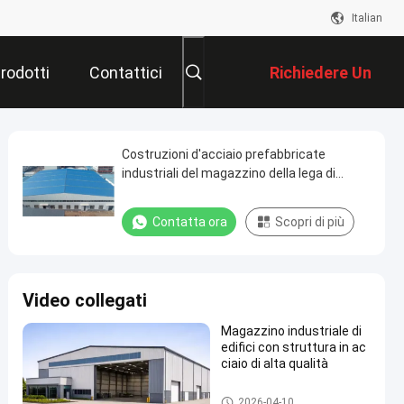
Italian
rodotti
Contattici
Richiedere Un
Preventivo
Costruzioni d'acciaio prefabbricate
industriali del magazzino della lega di
alluminio personalizzabili
Contatta ora
Scopri di più
Video collegati
Magazzino industriale di
edifici con struttura in ac
ciaio di alta qualità
Magazzino di acciaio prefabbri
2026-04-10