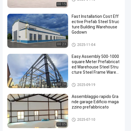
cato
00:15
Fast Installation Cost Eff
ective Prefab Steel Struc
ture Building Warehouse
Godown
Magazzino d'acciaio prefabbri
00:23
2025-11-04
cato
Easy Assembly 500-1000
square Meter Prefabricat
ed Warehouse Steel Stru
cture Steel Frame Wareh
ouse for Industrial Storag
e
Magazzino d'acciaio prefabbri
00:28
2025-09-19
cato
Assemblaggio rapido Gra
nde garage Edificio maga
zzino prefabbricato
Magazzino d'acciaio prefabbri
2025-07-10
cato
00:05