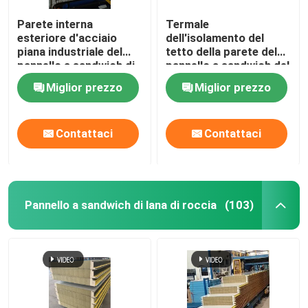
ingegneria di
ingegneria di
Parete interna
Termale
ingegneria di
esteriore d'acciaio
dell'isolamento del
ingegneria di
piana industriale del
tetto della parete del
ingegneria di
pannello a sandwich di
pannello a sandwich del
ingegneria di
PUR 0.4mm-0.8mm
poliuretano di RAL PIR
Miglior prezzo
Miglior prezzo
ingegneria di
PUR
ingegneria di
ingegneria di in
Contattaci
Contattaci
Pannello a sandwich di lana di roccia
(103)