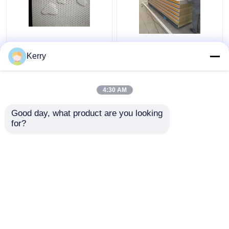
Il pannello a sandwich
Alta resistenza
acustico dell'officina
pannello sandwich
Kerry
Puf ha isolato gli strati
Rockwool resistenza
del tetto 150mm
all'umidità e al fuoco
4:30 AM
Miglior prezzo
Miglior prezzo
Good day, what product are you looking 
for?
Contattaci
Contattaci
Osservi più
Casa
Circa noi
Contattaci
Desktop Site
Mappa del sito
Privacy Policy