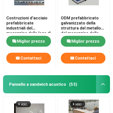
Costruzioni d'acciaio
ODM prefabbricato
prefabbricate
galvanizzato della
industriali del
struttura del metallo
magazzino della lega di
del magazzino della
alluminio
struttura d'acciaio
Miglior prezzo
Miglior prezzo
personalizzabili
Contattaci
Contattaci
Pannello a sandwich acustico
(53)