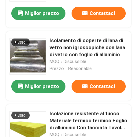
Miglior prezzo
Contattaci
Isolamento di coperte di lana di
vetro non igroscopiche con lana
di vetro con foglio di alluminio
MOQ：Discussible
Prezzo：Reasonable
Miglior prezzo
Contattaci
Casa
Isolazione resistente al fuoco
Prodotti
Materiale termico termico Foglio
di alluminio Con facciata Tavola
di lana di vetro Per soffitti OEM
Circa noi
MOQ：Discussible