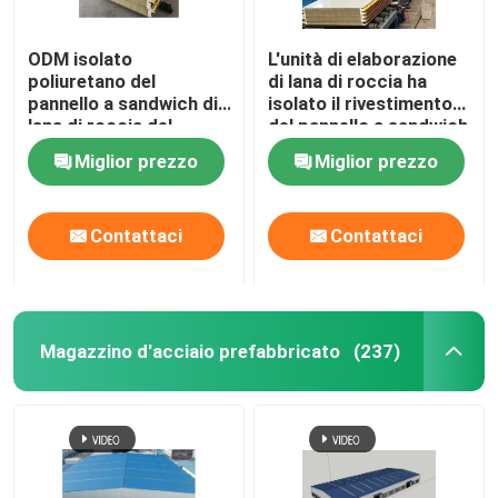
ODM isolato
L'unità di elaborazione
poliuretano del
di lana di roccia ha
pannello a sandwich di
isolato il rivestimento
lana di roccia del
del pannello a sandwich
gruppo di lavoro del
del pannello per il tetto
Miglior prezzo
Miglior prezzo
magazzino
e la parete
Contattaci
Contattaci
Magazzino d'acciaio prefabbricato
(237)