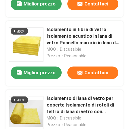
Miglior prezzo
Contattaci
Isolamento in fibra di vetro
Isolamento acustico in lana di
vetro Pannello murario in lana di
vetro Isolamento termico
MOQ：Discussible
Assorbimento del rumore
Prezzo：Reasonable
Miglior prezzo
Contattaci
Isolamento di lana di vetro per
coperte Isolamento di rotoli di
feltro di lana di vetro con
diametro medio di fibra 5-8 μm e
MOQ：Discussible
densità 10-48 kg/m3
Prezzo：Reasonable