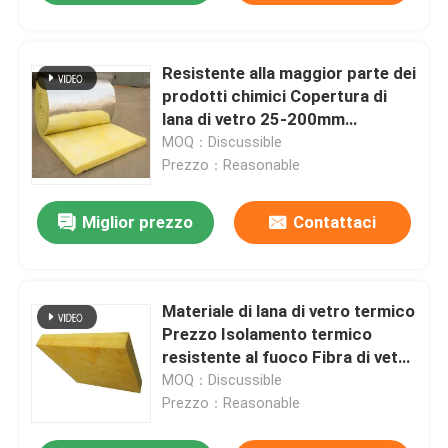
Resistente alla maggior parte dei
prodotti chimici Copertura di
lana di vetro 25-200mm
Conduttività termica Tipo Fibre
MOQ：Discussible
Isolamento del tetto con foglio
Prezzo：Reasonable
Fsk
Miglior prezzo
Contattaci
Materiale di lana di vetro termico
Prezzo Isolamento termico
resistente al fuoco Fibra di vetro
Carta di lana
MOQ：Discussible
Prezzo：Reasonable