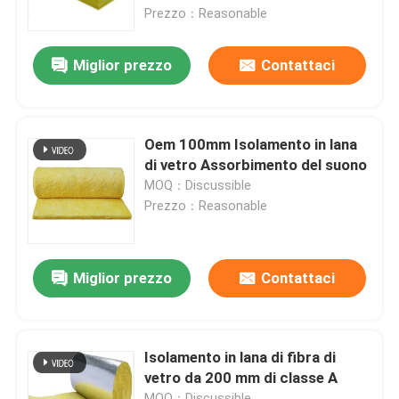
Assorbimento del rumore
Prezzo：Reasonable
Giro della fabbrica
Miglior prezzo
Contattaci
Controllo di qualità
Oem 100mm Isolamento in lana
Contattici
di vetro Assorbimento del suono
MOQ：Discussible
Prezzo：Reasonable
Richieda una citazione
Magazzino di acciaio prefabbricato
Miglior prezzo
Contattaci
Pannello sandwich in poliuretano
Isolamento in lana di fibra di
vetro da 200 mm di classe A
Pannello a sandwich di lana di roccia
MOQ：Discussible