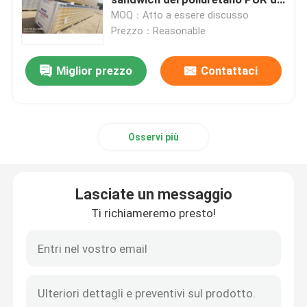
RAL per cella frigorifera
MOQ：Atto a essere discusso
Prezzo：Reasonable
Magazzino d'acciaio prefabbricato
Miglior prezzo
Contattaci
Pannello a sandwich acustico
Pannello a sandwich della lana di vetro
Osservi più
strutture modulari in acciaio
Lasciate un messaggio
Pannelli di rivestimento del metallo
Ti richiameremo presto!
Bobina della lamiera di acciaio
Camera pieghevole del contenitore