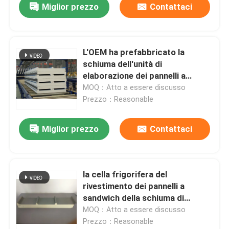
Miglior prezzo
Contattaci
L'OEM ha prefabbricato la
schiuma dell'unità di
elaborazione dei pannelli a
sandwich per il tetto di
MOQ：Atto a essere discusso
costruzione
Prezzo：Reasonable
Miglior prezzo
Contattaci
la cella frigorifera del
rivestimento dei pannelli a
sandwich della schiuma di
poliuretano di 50mm-200mm ha
MOQ：Atto a essere discusso
isolato all'aperto
Prezzo：Reasonable