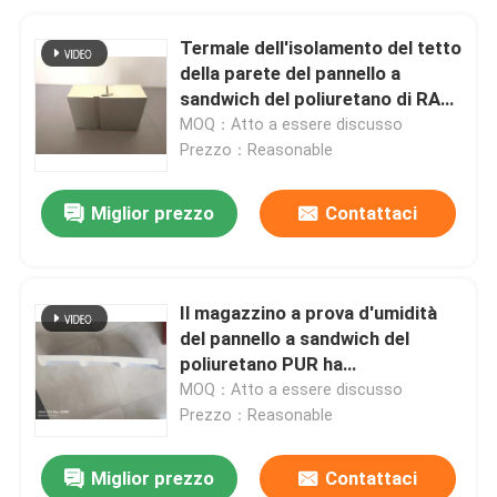
Termale dell'isolamento del tetto
della parete del pannello a
sandwich del poliuretano di RAL
PIR PUR
MOQ：Atto a essere discusso
Prezzo：Reasonable
Miglior prezzo
Contattaci
Il magazzino a prova d'umidità
del pannello a sandwich del
poliuretano PUR ha
personalizzato
MOQ：Atto a essere discusso
Prezzo：Reasonable
Miglior prezzo
Contattaci