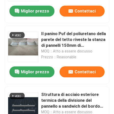
Miglior prezzo
Contattaci
Il panino Puf del poliuretano della
parete del tetto riveste la stanza
di pannelli 150mm di
conservazione frigorifera
MOQ：Atto a essere discusso
Prezzo：Reasonable
Miglior prezzo
Contattaci
Casa
Struttura di acciaio esteriore
Prodotti
termica della divisione del
pannello a sandwich del bordo
PUR della schiuma
Circa noi
MOQ：Atto a essere discusso