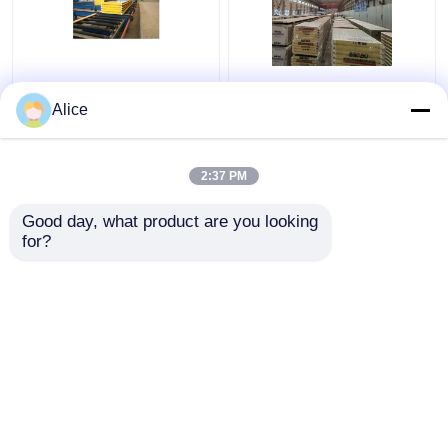
Il pannello a sandwich
Pannello a sandwich
isolato della lana di
della lana di vetro del
Alice
vetro della parete
soffitto del ODM che
impermeabilizza
isola 50mm-200mm
insonorizzato
2:37 PM
Miglior prezzo
Miglior prezzo
inossidabile
Good day, what product are you looking 
for?
Contattaci
Contattaci
Osservi più
Casa
Circa noi
Contattaci
Desktop Site
Mappa del sito
Privacy Policy