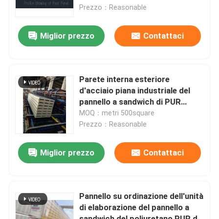
Prezzo：Reasonable
Giro della fabbrica
Miglior prezzo
Contattaci
Controllo di qualità
Parete interna esteriore
Contattici
d'acciaio piana industriale del
pannello a sandwich di PUR
0.4mm-0.8mm
MOQ：metri 500square
Richieda una citazione
Prezzo：Reasonable
Magazzino di acciaio prefabbricato
Miglior prezzo
Contattaci
Pannello sandwich in poliuretano
Pannello su ordinazione dell'unità
di elaborazione del pannello a
Pannello a sandwich di lana di roccia
sandwich del poliuretano PUR di