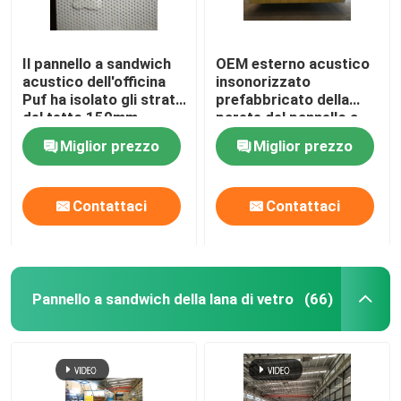
Il pannello a sandwich
OEM esterno acustico
acustico dell'officina
insonorizzato
Puf ha isolato gli strati
prefabbricato della
del tetto 150mm
parete del pannello a
sandwich
Miglior prezzo
Miglior prezzo
Contattaci
Contattaci
Pannello a sandwich della lana di vetro
(66)