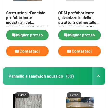
Costruzioni d'acciaio
ODM prefabbricato
prefabbricate
galvanizzato della
industriali del
struttura del metallo
magazzino della lega di
del magazzino della
alluminio
struttura d'acciaio
Miglior prezzo
Miglior prezzo
personalizzabili
Contattaci
Contattaci
Pannello a sandwich acustico
(53)