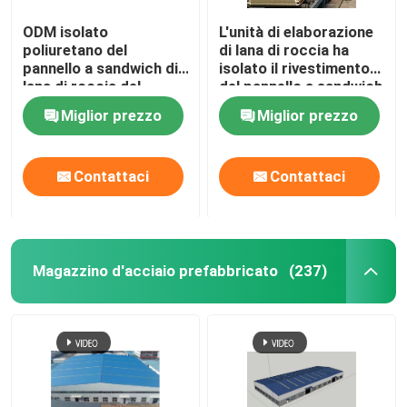
ingegneria di
ingegneria di
ODM isolato
L'unità di elaborazione
ingegneria di
poliuretano del
di lana di roccia ha
ingegneria di
pannello a sandwich di
isolato il rivestimento
ingegneria di
lana di roccia del
del pannello a sandwich
ingegneria di
gruppo di lavoro del
del pannello per il tetto
Miglior prezzo
Miglior prezzo
ingegneria di
magazzino
e la parete
ingegneria di
ingegneria di in
Contattaci
Contattaci
Magazzino d'acciaio prefabbricato
(237)