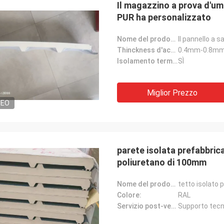
Il magazzino a prova d'um
PUR ha personalizzato
Nome del prodotto:
Thinckness d'acciaio:
0.4mm-0.8m
Isolamento termico:
SÌ
Miglior Prezzo
DEO
parete isolata prefabbrica
poliuretano di 100mm
Nome del prodotto:
Colore:
RAL
Servizio post-vendita:
Supporto tecni