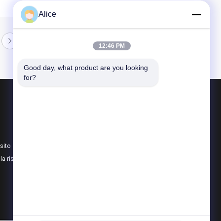
Alice
12:46 PM
Good day, what product are you looking 
for?
Prodotti
Magazzino di acciaio prefabbricato
Pannello sandwich in poliuretano
sito
Pannello a sandwich di lana di roccia
lla riservatezza
Tutte le categorie