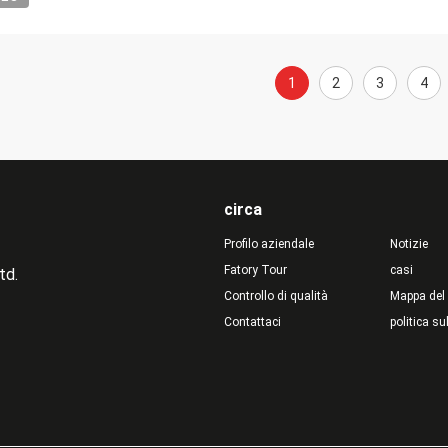
1
2
3
4
circa
Profilo aziendale
Notizie
Fatory Tour
casi
td.
Controllo di qualità
Mappa del 
Contattaci
politica su