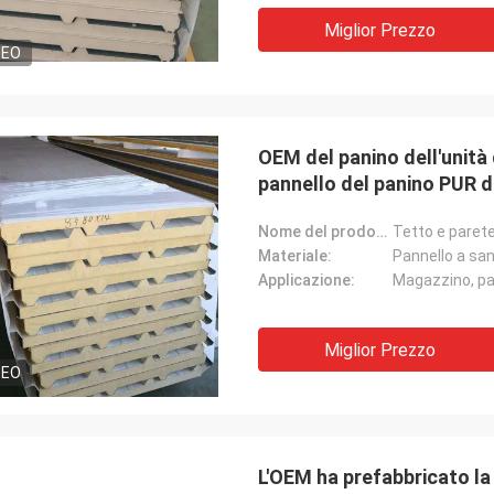
Miglior Prezzo
DEO
SIG
Signora
«Lo abbiamo ricevuto i 8 
soddisfatta e buon prodotto.
OEM del panino dell'unità 
andato molto bene vi ri
ione veloce e tutto è andato molto
pannello del panino PUR 
felici di avere prodotto g
Qualche cosa che comun
Nome del prodotto:
Materiale:
Pannello a san
Applicazione:
Miglior Prezzo
DEO
L'OEM ha prefabbricato la 