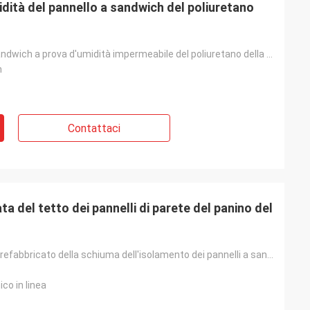
idità del pannello a sandwich del poliuretano
Il pannello a sandwich a prova d'umidità impermeabile del poliuretano della parete del tetto dell'un
m
Contattaci
ta del tetto dei pannelli di parete del panino del
tetto isolato prefabbricato della schiuma dell'isolamento dei pannelli a sandwich del poliuretano di
co in linea