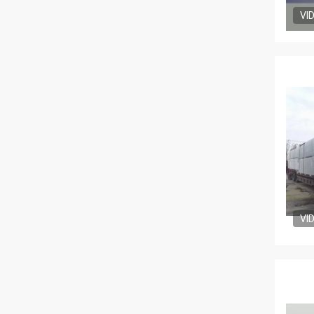
VI
VI