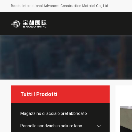
Baodu International Advanced Construction Material Co., Ltd.
Tutti I Prodotti
Magazzino di acciaio prefabbricato
Pannello sandwich in poliuretano