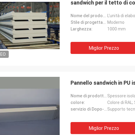
sandwich per il tetto di c
Nome del prodotto:
Stile di progettazione:
Moderno
Larghezza:
1000 mm
Miglior Prezzo
DEO
Pannello sandwich in PU
Nome di prodotto:
colore:
Colore di RAL;
servizio di Dopo-vendita:
Supporto tecn
Miglior Prezzo