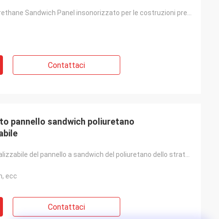
Pir Roof Polyurethane Sandwich Panel insonorizzato per le costruzioni prefabbricate dell'isolamento
Contattaci
tto pannello sandwich poliuretano
abile
Suono personalizzabile del pannello a sandwich del poliuretano dello strato della schiuma del tetto
, ecc
Contattaci