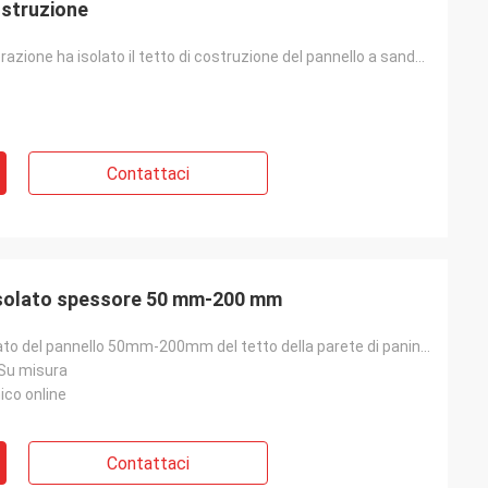
ostruzione
L'unità di elaborazione ha isolato il tetto di costruzione del pannello a sandwich del poliuretano i
Contattaci
 isolato spessore 50 mm-200 mm
Spessore isolato del pannello 50mm-200mm del tetto della parete di panino del poliuretano
 Su misura
ico online
Contattaci