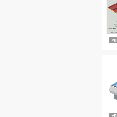
VI
VI