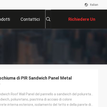
Italian
odotti
Contattici
Richiedere Un
Preventivo
 schiuma di PIR Sandwich Panel Metal
e
Metallo Pir Sandwich Roof Wall Panel del pannello a sandwich del poliuretano della parete della schi
dwich, poliuretano, piastrina di acciaio di colore
Magazzino, parete interna esteriore, isolamento del tetto e della parete divisoria della costruzione