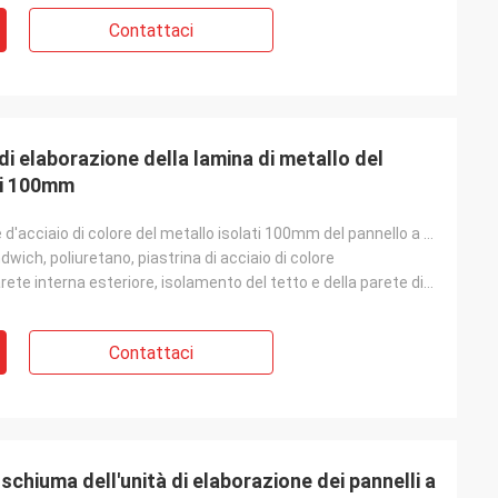
Contattaci
giorni fa e tutto è
di elaborazione della lamina di metallo del
ngrazia che siamo
di 100mm
ià nella pianta.
ichiamo con voi»
Tetto e parete d'acciaio di colore del metallo isolati 100mm del pannello a sandwich del poliuretano
dwich, poliuretano, piastrina di acciaio di colore
Magazzino, parete interna esteriore, isolamento del tetto e della parete divisoria della costruzione
Contattaci
schiuma dell'unità di elaborazione dei pannelli a