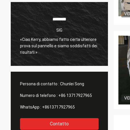
VI
SIG
è
«Ciao Kerry, abbiamo fatto certa ulteriore
molto 
prova sul pannello e siamo soddisfatti dei
Spediz
risultati.»
bene.
»
Persona di contatto :
Chunlei Song
Numero di telefono :
+86 13717927965
VI
WhatsApp :
+8613717927965
Contatto