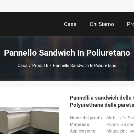
Casa
Chi Siamo
Pr
Pannello Sandwich In Poliuretano
Casa
/
Prodotti
/
Pannello Sandwich In Poliuretano
Pannelli a sandwich della
Polyurethane della paret
Nome del prodotto:
Materiale:
Pannello a san
Applicazione: