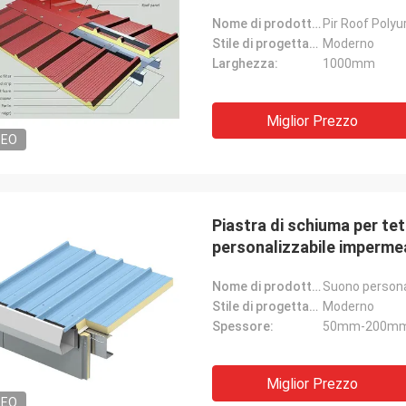
Nome di prodotto:
Stile di progettazione:
Moderno
Larghezza:
1000mm
Miglior Prezzo
DEO
Piastra di schiuma per te
personalizzabile imperme
Nome di prodotto:
Stile di progettazione:
Moderno
Spessore:
50mm-200mm
Miglior Prezzo
DEO