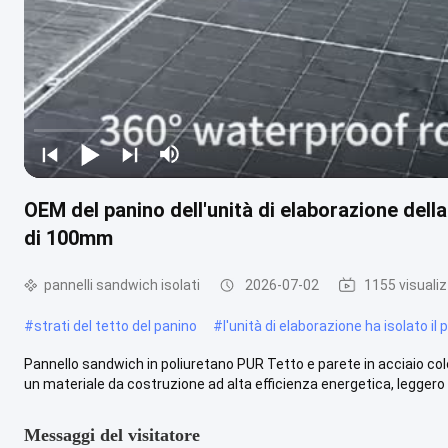
OEM del panino dell'unità di elaborazione dell
di 100mm
pannelli sandwich isolati
2026-07-02
1155 visualiz
#
strati del tetto del panino
#
l'unità di elaborazione ha isolato il 
Pannello sandwich in poliuretano PUR Tetto e parete in acciaio col
un materiale da costruzione ad alta efficienza energetica, leggero .
Messaggi del visitatore