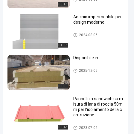
aio
00:15
Acciaio impermeabile per
design moderno
pannelli sandwich isolati
2024-08-06
01:05
Disponibile in:
pannelli sandwich isolati
2025-12-09
00:33
Pannello a sandwich su m
isura di lana di roccia 50m
m per l'isolamento della c
ostruzione
pannelli sandwich isolati
00:45
2023-07-06