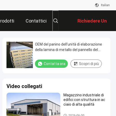
Italian
rodotti
Contattici
Richiedere Un
Preventivo
OEM del panino dell'unità di elaborazione
della lamina di metallo del pannello del
panino PUR di 100mm
Contatta ora
Scopri di più
Video collegati
Magazzino industriale di
edifici con struttura in ac
ciaio di alta qualità
Magazzino di strutture in acci
2026-06-30