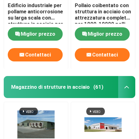
Edificio industriale per
Pollaio coibentato con
pollame anticorrosione
struttura in acciaio con
su larga scala con
attrezzatura completa
struttura in acciaio per
per 1000-10000 polli
pollame per 200000
Miglior prezzo
Miglior prezzo
polli da carne
Contattaci
Contattaci
Magazzino di strutture in acciaio
(61)