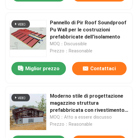
Pannello di Pir Roof Soundproof
Pu Wall per le costruzioni
prefabbricate dell'isolamento
MOQ：Discussible
Prezzo：Reasonable
Miglior prezzo
Contattaci
Moderno stile di progettazione
magazzino struttura
prefabbricata con rivestimento
del tetto di EPS / Rockwool /
MOQ：Atto a essere discusso
fibra di vetro lana / PU pannello
Prezzo：Reasonable
sandwich