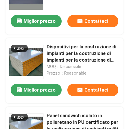
Giro della fabbrica
Miglior prezzo
Contattaci
Controllo di qualità
Dispositivi per la costruzione di
Contattici
impianti per la costruzione di
impianti per la costruzione di
edifici
MOQ：Discussible
Richieda una citazione
Prezzo：Reasonable
Edifici a struttura in acciaio
Miglior prezzo
Contattaci
Magazzino di strutture in acciaio
Panel sandwich isolato in
poliuretano in PU certificato per
laboratorio di strutture in acciaio
la realizzazione di ambienti puliti