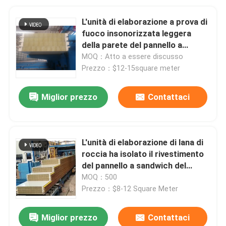
L'unità di elaborazione a prova di
fuoco insonorizzata leggera
della parete del pannello a
sandwich ha isolato il pannello
MOQ：Atto a essere discusso
Prezzo：$12-15square meter
Miglior prezzo
Contattaci
L'unità di elaborazione di lana di
roccia ha isolato il rivestimento
del pannello a sandwich del
pannello per il tetto e la parete
MOQ：500
Prezzo：$8-12 Square Meter
Miglior prezzo
Contattaci