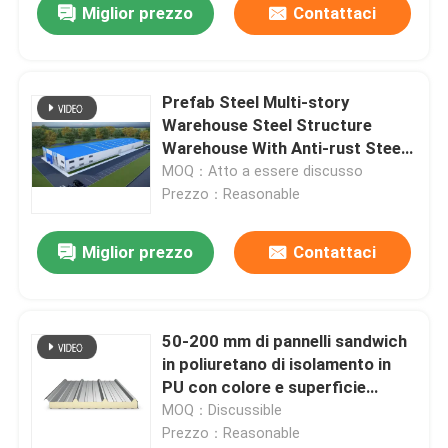
Miglior prezzo
Contattaci
Prefab Steel Multi-story
Warehouse Steel Structure
Warehouse With Anti-rust Steel
& Insulation Panels From Chinese
MOQ：Atto a essere discusso
Manufacture
Prezzo：Reasonable
Miglior prezzo
Contattaci
50-200 mm di pannelli sandwich
in poliuretano di isolamento in
PU con colore e superficie
personalizzabili
MOQ：Discussible
Prezzo：Reasonable