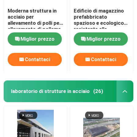
Moderna struttura in
Edificio di magazzino
acciaio per
prefabbricato
allevamento di polli per
spazioso e ecologico
allevamento di pollame,
resistente alle
costruzione di
intemperie
Miglior prezzo
Miglior prezzo
strutture in acciaio
leggero per pollame
Contattaci
Contattaci
laboratorio di strutture in acciaio
(26)