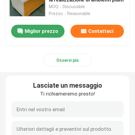
MOQ：Discussible
Prezzo：Reasonable
pannelli sandwich isolati
Miglior prezzo
Contattaci
Magazzino d'acciaio prefabbricato
strutture modulari in acciaio
Osservi più
materiali da costruzione metallici
Lasciate un messaggio
Ti richiameremo presto!