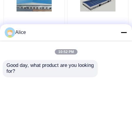
Costruzioni d'acciaio
ODM prefabbricato
prefabbricate
galvanizzato della
Alice
industriali del
struttura del metallo
magazzino della lega di
del magazzino della
alluminio
struttura d'acciaio
10:52 PM
Miglior prezzo
Miglior prezzo
personalizzabili
Good day, what product are you looking 
for?
Contattaci
Contattaci
Osservi più
Casa
Circa noi
Contattaci
Desktop Site
Mappa del sito
Privacy Policy