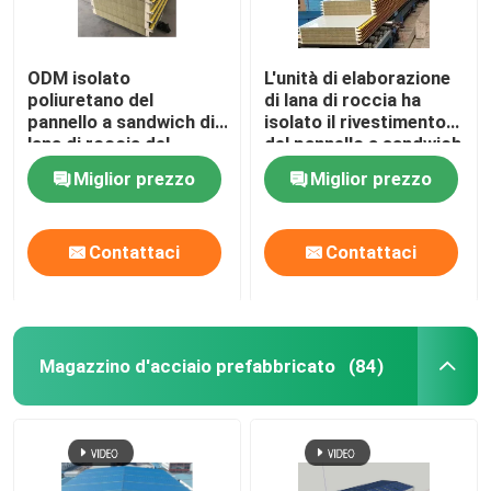
ODM isolato
L'unità di elaborazione
poliuretano del
di lana di roccia ha
pannello a sandwich di
isolato il rivestimento
lana di roccia del
del pannello a sandwich
gruppo di lavoro del
del pannello per il tetto
Miglior prezzo
Miglior prezzo
magazzino
e la parete
Contattaci
Contattaci
Magazzino d'acciaio prefabbricato
(84)