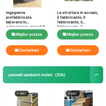
Ingegneria
La struttura in acciaio,
prefabbricata
il fabbricante, il
laboratorio
fabbricante, il
galvanizzato immobili
fabbricante, il
di magazzino di acciaio
fabbricante
Miglior prezzo
Miglior prezzo
progettazione
Contattaci
Contattaci
pannelli sandwich isolati
(326)