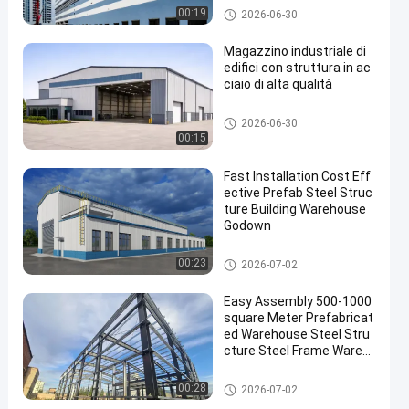
progettazione libera
laboratorio di strutture in acci
00:19
2026-06-30
aio
Magazzino industriale di
edifici con struttura in ac
ciaio di alta qualità
Magazzino di strutture in acci
2026-06-30
aio
00:15
Fast Installation Cost Eff
ective Prefab Steel Struc
ture Building Warehouse
Godown
Edifici a struttura in acciaio
00:23
2026-07-02
Easy Assembly 500-1000
square Meter Prefabricat
ed Warehouse Steel Stru
cture Steel Frame Wareh
ouse for Industrial Storag
e
Edifici a struttura in acciaio
00:28
2026-07-02