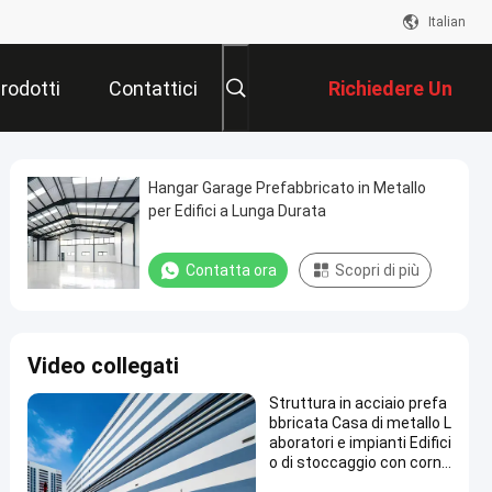
Italian
rodotti
Contattici
Richiedere Un
Preventivo
Hangar Garage Prefabbricato in Metallo
per Edifici a Lunga Durata
Contatta ora
Scopri di più
Video collegati
Struttura in acciaio prefa
bbricata Casa di metallo L
aboratori e impianti Edifici
o di stoccaggio con corni
ce in acciaio Sala Casa di