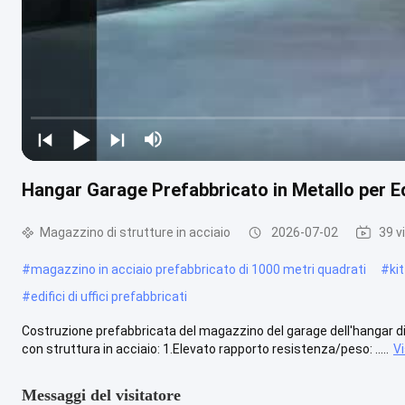
Hangar Garage Prefabbricato in Metallo per Ed
Magazzino di strutture in acciaio
2026-07-02
39 v
#
magazzino in acciaio prefabbricato di 1000 metri quadrati
#
ki
#
edifici di uffici prefabbricati
Costruzione prefabbricata del magazzino del garage dell'hangar di 
con struttura in acciaio: 1.Elevato rapporto resistenza/peso: .....
Vi
Messaggi del visitatore