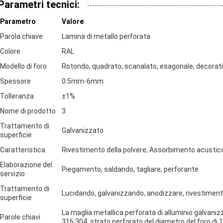
Parametri tecnici:
Parametro
Valore
Parola chiave
Lamina di metallo perforata
Colore
RAL
Modello di foro
Rotondo, quadrato, scanalato, esagonale, decorati
Spessore
0.5mm-6mm
Tolleranza
±1%
Nome di prodotto
3
Trattamento di
Galvanizzato
superficie
Caratteristica
Rivestimento della polvere; Assorbimento acustic
Elaborazione del
Piegamento, saldando, tagliare, perforante
servizio
Trattamento di
Lucidando, galvanizzando, anodizzare, rivestimento
superficie
La maglia metallica perforata di alluminio galvanizza
Parole chiavi
316 304, strato perforato del diametro del foro di 