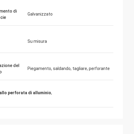
mento di
Galvanizzato
icie
Su misura
azione del
Piegamento, saldando, tagliare, perforante
o
llo perforata di alluminio
,