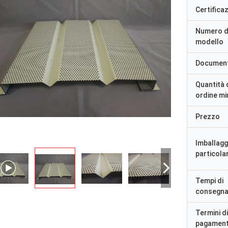
Certifica
Numero d
modello
Documen
Quantità 
ordine m
Prezzo
Imballagg
particolar
SIG
Signora
Tempi di
«Lo abbiamo ricevuto i 8 
consegn
soddisfatta e buon prodotto.
andato molto bene vi ri
ione veloce e tutto è andato molto
felici di avere prodotto g
Termini di
Qualche cosa che comun
pagamen