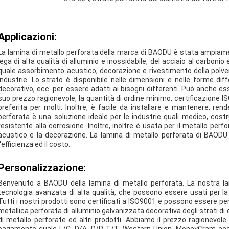
Applicazioni:
La lamina di metallo perforata della marca di BAODU è stata ampiament
lega di alta qualità di alluminio e inossidabile, del acciaio al carbonio 
quale assorbimento acustico, decorazione e rivestimento della polver
industrie. Lo strato è disponibile nelle dimensioni e nelle forme di
decorativo, ecc. per essere adatti ai bisogni differenti. Può anche ess
suo prezzo ragionevole, la quantità di ordine minimo, certificazione I
preferita per molti. Inoltre, è facile da installare e mantenere, re
perforata è una soluzione ideale per le industrie quali medico, costru
resistente alla corrosione. Inoltre, inoltre è usata per il metallo per
acustico e la decorazione. La lamina di metallo perforata di BAODU 
l'efficienza ed il costo.
Personalizzazione:
Benvenuto a BAODU della lamina di metallo perforata. La nostra lam
tecnologia avanzata di alta qualità, che possono essere usati per la d
Tutti i nostri prodotti sono certificati a ISO9001 e possono essere pe
metallica perforata di alluminio galvanizzata decorativa degli strati di q
di metallo perforate ed altri prodotti. Abbiamo il prezzo ragionevol