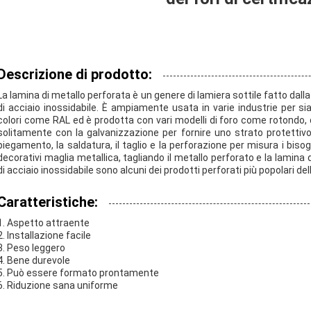
Descrizione di prodotto:
La lamina di metallo perforata è un genere di lamiera sottile fatto dalla l
di acciaio inossidabile. È ampiamente usata in varie industrie per sia 
colori come RAL ed è prodotta con vari modelli di foro come rotondo, 
solitamente con la galvanizzazione per fornire uno strato protettivo 
piegamento, la saldatura, il taglio e la perforazione per misura i bisogni
decorativi maglia metallica, tagliando il metallo perforato e la lamina
di acciaio inossidabile sono alcuni dei prodotti perforati più popolari dell
Caratteristiche:
1. Aspetto attraente
2. Installazione facile
3. Peso leggero
4. Bene durevole
5. Può essere formato prontamente
6. Riduzione sana uniforme