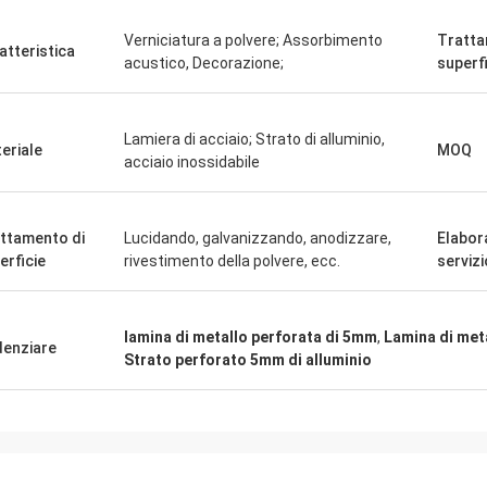
Verniciatura a polvere; Assorbimento
Tratta
atteristica
acustico, Decorazione;
superf
Lamiera di acciaio; Strato di alluminio,
eriale
MOQ
acciaio inossidabile
ttamento di
Lucidando, galvanizzando, anodizzare,
Elabor
erficie
rivestimento della polvere, ecc.
servizi
lamina di metallo perforata di 5mm
,
Lamina di meta
denziare
Strato perforato 5mm di alluminio