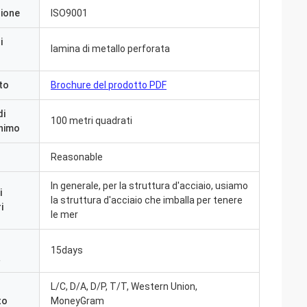
zione
ISO9001
i
lamina di metallo perforata
to
Brochure del prodotto PDF
di
100 metri quadrati
inimo
Reasonable
In generale, per la struttura d'acciaio, usiamo
i
la struttura d'acciaio che imballa per tenere
i
le mer
15days
giorni fa e tutto è
a
ngrazia che siamo
ià nella pianta.
L/C, D/A, D/P, T/T, Western Union,
ichiamo con voi»
to
MoneyGram