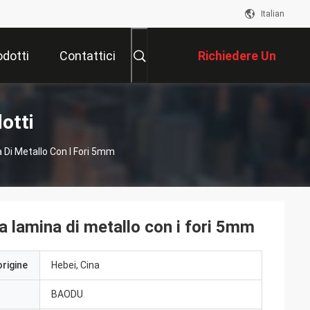
Italian
odotti
Contattici
Richiedere Un
Preventivo
otti
a Di Metallo Con I Fori 5mm
lla lamina di metallo con i fori 5mm
origine
Hebei, Cina
BAODU