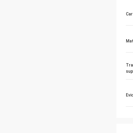
Car
Mat
Tra
sup
Evi