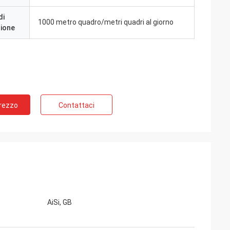
di
1000 metro quadro/metri quadri al giorno
zione
Prezzo
Contattaci
AiSi, GB