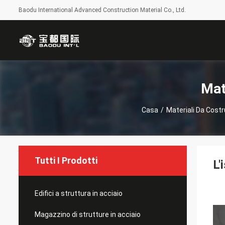
Baodu International Advanced Construction Material Co., Ltd.
Mat
Casa
/
Materiali Da Costr
Tutti I Prodotti
L'
Edifici a struttura in acciaio
Magazzino di strutture in acciaio