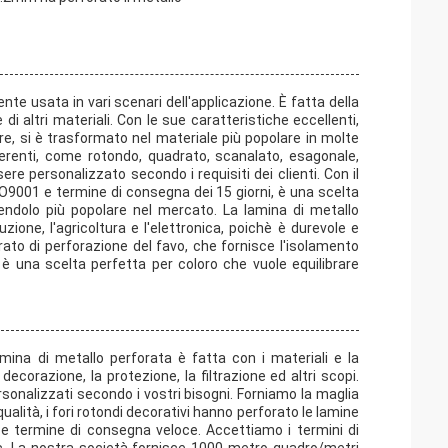
e usata in vari scenari dell'applicazione. È fatta della
e di altri materiali. Con le sue caratteristiche eccellenti,
e, si è trasformato nel materiale più popolare in molte
fferenti, come rotondo, quadrato, scanalato, esagonale,
ere personalizzato secondo i requisiti dei clienti. Con il
SO9001 e termine di consegna dei 15 giorni, è una scelta
ndendolo più popolare nel mercato. La lamina di metallo
zione, l'agricoltura e l'elettronica, poichè è durevole e
forato di perforazione del favo, che fornisce l'isolamento
è una scelta perfetta per coloro che vuole equilibrare
ina di metallo perforata è fatta con i materiali e la
ecorazione, la protezione, la filtrazione ed altri scopi.
rsonalizzati secondo i vostri bisogni. Forniamo la maglia
ualità, i fori rotondi decorativi hanno perforato le lamine
e e termine di consegna veloce. Accettiamo i termini di