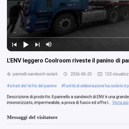
L'ENV leggero Coolroom riveste il panino di p
pannelli sandwich isolati
2026-06-25
123 visualizz
#
strati del tetto del panino
#
l'unità di elaborazione ha isolato il 
Descrizione di prodotto: Il pannello a sandwich di ENV è una grande s
insonorizzato, impermeabile, a prova di fuoco ed offre l...
Vista più
Messaggi del visitatore