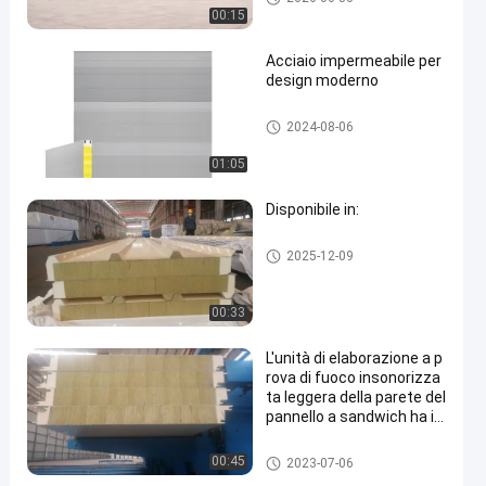
aio
00:15
Acciaio impermeabile per
design moderno
pannelli sandwich isolati
2024-08-06
01:05
Disponibile in:
pannelli sandwich isolati
2025-12-09
00:33
L'unità di elaborazione a p
rova di fuoco insonorizza
ta leggera della parete del
pannello a sandwich ha is
olato il pannello
pannelli sandwich isolati
00:45
2023-07-06