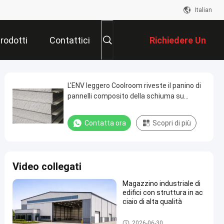
Italian
rodotti
Contattici
Richiedere Un
Preventivo
L'ENV leggero Coolroom riveste il panino di
pannelli composito della schiuma su
misura
Contatta ora
Scopri di più
Video collegati
Magazzino industriale di
edifici con struttura in ac
ciaio di alta qualità
Magazzino di strutture in acci
2026-06-30