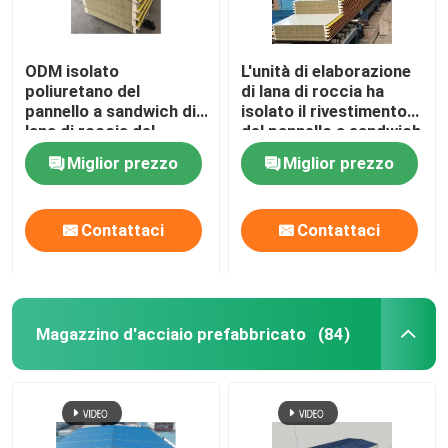
ODM isolato
L'unità di elaborazione
poliuretano del
di lana di roccia ha
pannello a sandwich di
isolato il rivestimento
lana di roccia del
del pannello a sandwich
gruppo di lavoro del
del pannello per il tetto
Miglior prezzo
Miglior prezzo
magazzino
e la parete
Contattaci
Contattaci
Magazzino d'acciaio prefabbricato
(84)