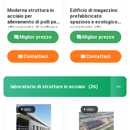
Moderna struttura in
Edificio di magazzino
acciaio per
prefabbricato
allevamento di polli per
spazioso e ecologico
allevamento di pollame,
resistente alle
costruzione di
intemperie
Miglior prezzo
Miglior prezzo
strutture in acciaio
leggero per pollame
Contattaci
Contattaci
laboratorio di strutture in acciaio
(26)