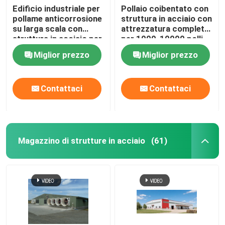
Edificio industriale per
Pollaio coibentato con
pollame anticorrosione
struttura in acciaio con
su larga scala con
attrezzatura completa
struttura in acciaio per
per 1000-10000 polli
pollame per 200000
Miglior prezzo
Miglior prezzo
polli da carne
Contattaci
Contattaci
Magazzino di strutture in acciaio
(61)