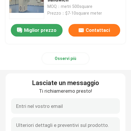
MOQ：metri 500square
Prezzo：$7-10square meter
pannelli sandwich isolati
Miglior prezzo
Contattaci
Magazzino d'acciaio prefabbricato
strutture modulari in acciaio
Osservi più
materiali da costruzione metallici
Lasciate un messaggio
Ti richiameremo presto!