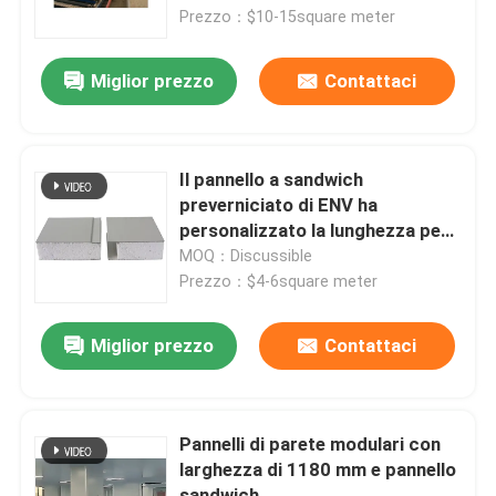
Prezzo：$10-15square meter
Giro della fabbrica
Miglior prezzo
Contattaci
Controllo di qualità
Il pannello a sandwich
Contattici
preverniciato di ENV ha
personalizzato la lunghezza per
la costruzione di edifici
MOQ：Discussible
Richieda una citazione
Prezzo：$4-6square meter
Edifici a struttura in acciaio
Miglior prezzo
Contattaci
Magazzino di strutture in acciaio
Pannelli di parete modulari con
larghezza di 1180 mm e pannello
laboratorio di strutture in acciaio
sandwich