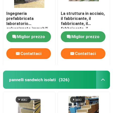
Ingegneria
La struttura in acciaio,
prefabbricata
il fabbricante, il
laboratorio
fabbricante, il
galvanizzato immobili
fabbricante, il
di magazzino di acciaio
fabbricante
Miglior prezzo
Miglior prezzo
progettazione
Contattaci
Contattaci
pannelli sandwich isolati
(326)