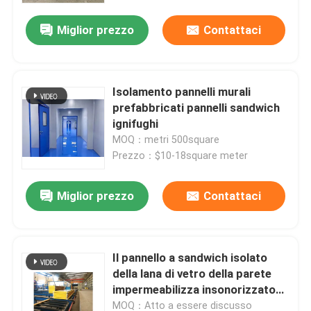
Miglior prezzo
Contattaci
Isolamento pannelli murali
prefabbricati pannelli sandwich
ignifughi
MOQ：metri 500square
Prezzo：$10-18square meter
Miglior prezzo
Contattaci
Casa
Il pannello a sandwich isolato
Prodotti
della lana di vetro della parete
impermeabilizza insonorizzato
inossidabile
Circa noi
MOQ：Atto a essere discusso