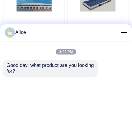
Costruzioni d'acciaio
ODM prefabbricato
prefabbricate
galvanizzato della
Alice
industriali del
struttura del metallo
magazzino della lega di
del magazzino della
alluminio
struttura d'acciaio
3:02 PM
Miglior prezzo
Miglior prezzo
personalizzabili
Good day, what product are you looking 
for?
Contattaci
Contattaci
Osservi più
Casa
Circa noi
Contattaci
Desktop Site
Mappa del sito
Privacy Policy