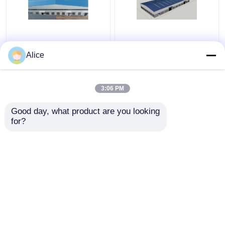
Costruzioni d'acciaio
ODM prefabbricato
prefabbricate
galvanizzato della
Alice
industriali del
struttura del metallo
magazzino della lega di
del magazzino della
alluminio
struttura d'acciaio
3:06 PM
Miglior prezzo
Miglior prezzo
personalizzabili
Good day, what product are you looking 
for?
Contattaci
Contattaci
Osservi più
Casa
Circa noi
Contattaci
Desktop Site
Mappa del sito
Privacy Policy