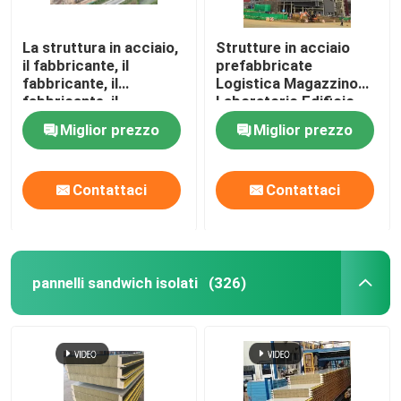
La struttura in acciaio,
Strutture in acciaio
il fabbricante, il
prefabbricate
fabbricante, il
Logistica Magazzino
fabbricante, il
Laboratorio Edificio
fabbricante
industriale Edificio
Miglior prezzo
Miglior prezzo
commerciale
Contattaci
Contattaci
pannelli sandwich isolati
(326)