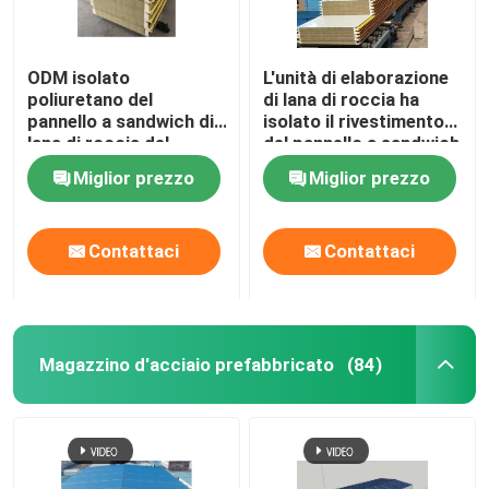
ODM isolato
L'unità di elaborazione
poliuretano del
di lana di roccia ha
pannello a sandwich di
isolato il rivestimento
lana di roccia del
del pannello a sandwich
gruppo di lavoro del
del pannello per il tetto
Miglior prezzo
Miglior prezzo
magazzino
e la parete
Contattaci
Contattaci
Magazzino d'acciaio prefabbricato
(84)