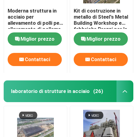
Moderna struttura in
Kit di costruzione in
acciaio per
metallo di Steel's Metal
allevamento di polli per
Building Workshop e
allevamento di pollame,
fabbriche Prezzi per la
costruzione di
costruzione di
Miglior prezzo
Miglior prezzo
strutture in acciaio
strutture in acciaio
leggero per pollame
Contattaci
Contattaci
laboratorio di strutture in acciaio
(26)