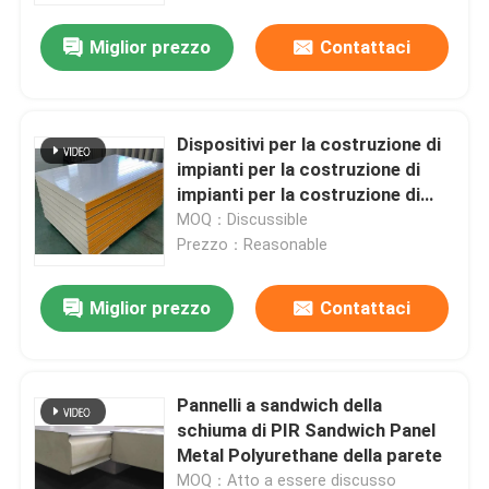
Miglior prezzo
Contattaci
Dispositivi per la costruzione di
impianti per la costruzione di
impianti per la costruzione di
edifici
MOQ：Discussible
Prezzo：Reasonable
Miglior prezzo
Contattaci
Casa
Pannelli a sandwich della
Prodotti
schiuma di PIR Sandwich Panel
Metal Polyurethane della parete
Circa noi
MOQ：Atto a essere discusso