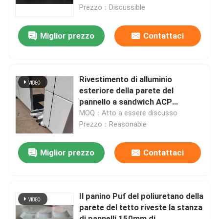
Prezzo：Discussible
Giro della fabbrica
Miglior prezzo
Contattaci
Controllo di qualità
Rivestimento di alluminio
Contattici
esteriore della parete del
pannello a sandwich ACP
colorato
MOQ：Atto a essere discusso
Richieda una citazione
Prezzo：Reasonable
Edifici a struttura in acciaio
Miglior prezzo
Contattaci
Magazzino di strutture in acciaio
Il panino Puf del poliuretano della
parete del tetto riveste la stanza
laboratorio di strutture in acciaio
di pannelli 150mm di