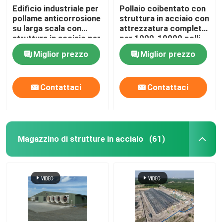
Edificio industriale per
Pollaio coibentato con
pollame anticorrosione
struttura in acciaio con
su larga scala con
attrezzatura completa
struttura in acciaio per
per 1000-10000 polli
pollame per 200000
Miglior prezzo
Miglior prezzo
polli da carne
Contattaci
Contattaci
Magazzino di strutture in acciaio
(61)