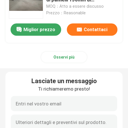
conservazione frigorifera
MOQ：Atto a essere discusso
Prezzo：Reasonable
pannelli sandwich isolati
Miglior prezzo
Contattaci
Magazzino d'acciaio prefabbricato
strutture modulari in acciaio
Osservi più
materiali da costruzione metallici
Lasciate un messaggio
Ti richiameremo presto!