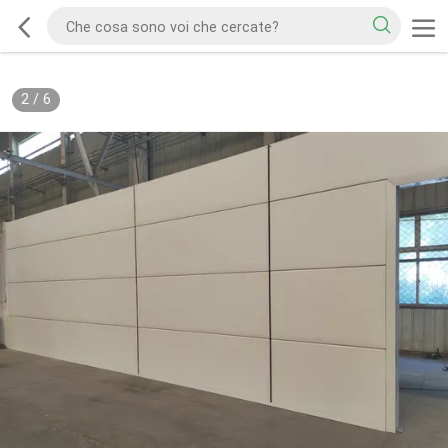
2
/
6