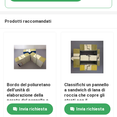
Prodotti raccomandati
Casa
Bordo del poliuretano
Classifichi un pannello
dell'unità di
a sandwich di lana di
elaborazione della
roccia che copre gli
Prodotti
parete del pannello a
strati con il
sandwich di lana di
sigillamento del
Invia richiesta
Invia richiesta
roccia dell'isolamento
poliuretano a prova di
Circa noi
fuoco