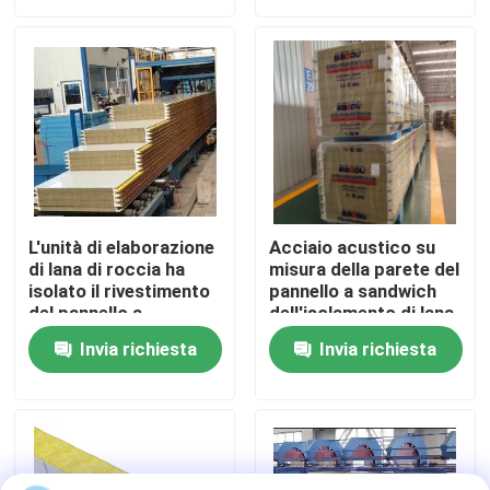
Giro della fabbrica
Controllo di qualità
Contattici
L'unità di elaborazione
Acciaio acustico su
di lana di roccia ha
misura della parete del
Richieda una citazione
isolato il rivestimento
pannello a sandwich
del pannello a
dell'isolamento di lana
sandwich del pannello
di roccia
Edifici a struttura in acciaio
Invia richiesta
Invia richiesta
per il tetto e la parete
insonorizzato
Magazzino di strutture in acciaio
laboratorio di strutture in acciaio