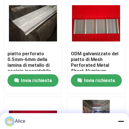
Giro della fabbrica
Controllo di qualità
Contattici
piatto perforato
ODM galvanizzato del
0.5mm-6mm della
piatto di Mesh
lamina di metallo di
Perforated Metal
acciaio inossidabile
Sheet Aluminum
Richieda una citazione
304 316
Invia richiesta
Invia richiesta
Edifici a struttura in acciaio
Magazzino di strutture in acciaio
Alice
laboratorio di strutture in acciaio