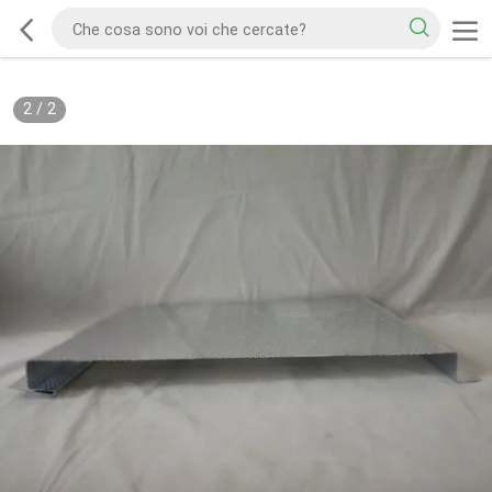
2
/
2