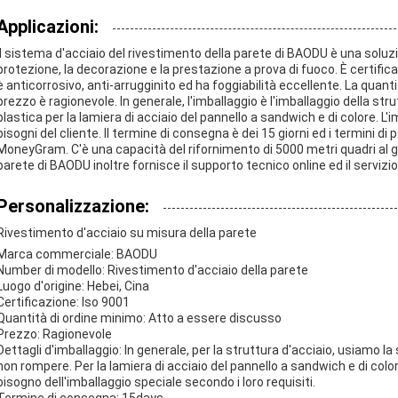
Applicazioni:
Il sistema d'acciaio del rivestimento della parete di BAODU è una soluz
protezione, la decorazione e la prestazione a prova di fuoco. È certificat
è anticorrosivo, anti-arrugginito ed ha foggiabilità eccellente. La quant
prezzo è ragionevole. In generale, l'imballaggio è l'imballaggio della stru
plastica per la lamiera di acciaio del pannello a sandwich e di colore. 
bisogni del cliente. Il termine di consegna è dei 15 giorni ed i termini 
MoneyGram. C'è una capacità del rifornimento di 5000 metri quadri al gio
parete di BAODU inoltre fornisce il supporto tecnico online ed il servizio 
Personalizzazione:
Rivestimento d'acciaio su misura della parete
Marca commerciale: BAODU
Number di modello: Rivestimento d'acciaio della parete
Luogo d'origine: Hebei, Cina
Certificazione: Iso 9001
Quantità di ordine minimo: Atto a essere discusso
Prezzo: Ragionevole
Dettagli d'imballaggio: In generale, per la struttura d'acciaio, usiamo l
non rompere. Per la lamiera di acciaio del pannello a sandwich e di colore
bisogno dell'imballaggio speciale secondo i loro requisiti.