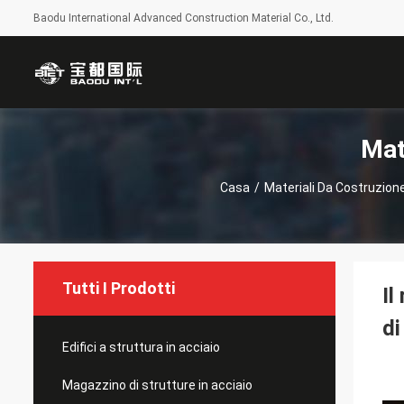
Baodu International Advanced Construction Material Co., Ltd.
Mat
Casa
/
Materiali Da Costruzione
Tutti I Prodotti
Il
di
Edifici a struttura in acciaio
Magazzino di strutture in acciaio