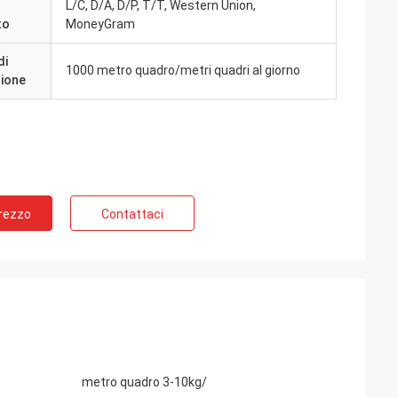
L/C, D/A, D/P, T/T, Western Union,
to
MoneyGram
di
1000 metro quadro/metri quadri al giorno
zione
Prezzo
Contattaci
metro quadro 3-10kg/