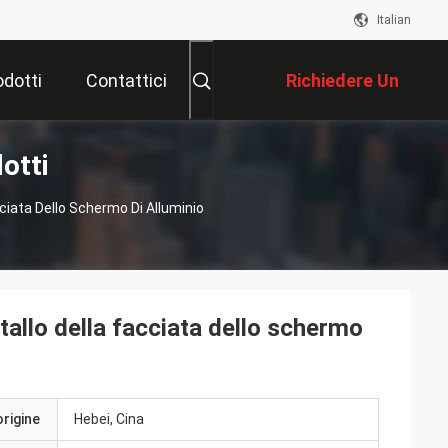
Italian
odotti
Contattici
Richiedere Un
otti
Preventivo
cciata Dello Schermo Di Alluminio
etallo della facciata dello schermo
origine
Hebei, Cina