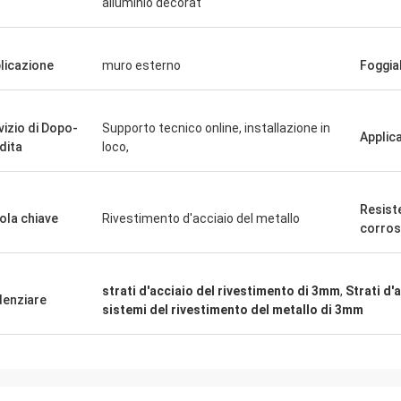
alluminio decorat
licazione
muro esterno
Foggiab
vizio di Dopo-
Supporto tecnico online, installazione in
Applic
dita
loco,
Resist
ola chiave
Rivestimento d'acciaio del metallo
corros
strati d'acciaio del rivestimento di 3mm
,
Strati d'
denziare
sistemi del rivestimento del metallo di 3mm