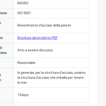
BAODU
zione
ISO 9001
i
Rivestimento d'acciaio della parete
to
Brochure del prodotto PDF
di
Atto a essere discusso
inimo
Reasonable
In generale, per la struttura d'acciaio, usiamo
i
la struttura d'acciaio che imballa per tenere
i
le mer
giorni fa e tutto è
ngrazia che siamo
15days
a
ià nella pianta.
ichiamo con voi»