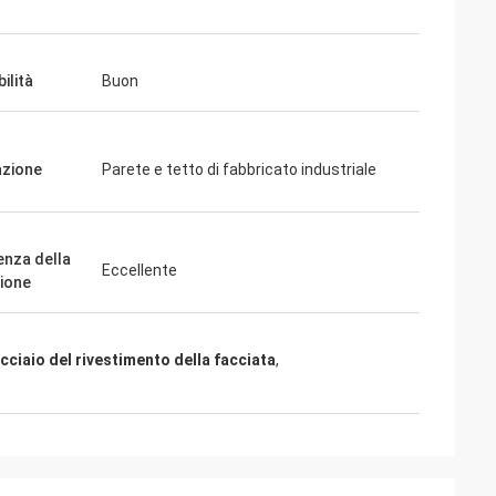
ilità
Buon
azione
Parete e tetto di fabbricato industriale
enza della
Eccellente
ione
acciaio del rivestimento della facciata
,