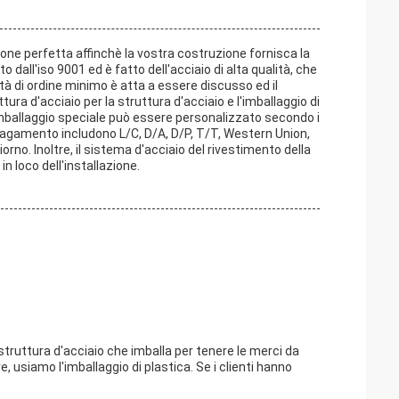
ione perfetta affinchè la vostra costruzione fornisca la
o dall'iso 9001 ed è fatto dell'acciaio di alta qualità, che
ità di ordine minimo è atta a essere discusso ed il
ttura d'acciaio per la struttura d'acciaio e l'imballaggio di
L'imballaggio speciale può essere personalizzato secondo i
di pagamento includono L/C, D/A, D/P, T/T, Western Union,
rno. Inoltre, il sistema d'acciaio del rivestimento della
in loco dell'installazione.
a struttura d'acciaio che imballa per tenere le merci da
, usiamo l'imballaggio di plastica. Se i clienti hanno