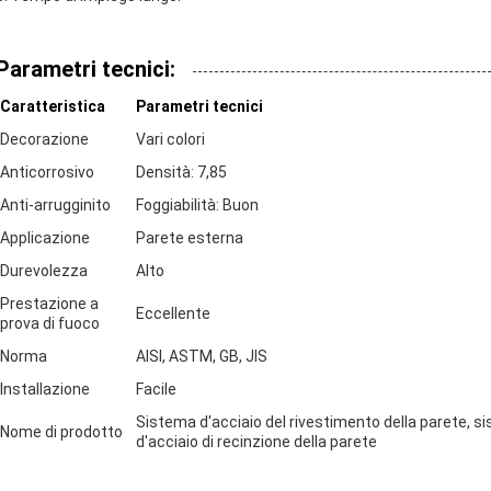
Parametri tecnici:
Caratteristica
Parametri tecnici
Decorazione
Vari colori
Anticorrosivo
Densità: 7,85
Anti-arrugginito
Foggiabilità: Buon
Applicazione
Parete esterna
Durevolezza
Alto
Prestazione a
Eccellente
prova di fuoco
Norma
AISI, ASTM, GB, JIS
Installazione
Facile
Sistema d'acciaio del rivestimento della parete, si
Nome di prodotto
d'acciaio di recinzione della parete