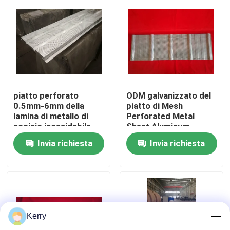
Giro della fabbrica
Controllo di qualità
Contattici
piatto perforato
ODM galvanizzato del
0.5mm-6mm della
piatto di Mesh
lamina di metallo di
Perforated Metal
acciaio inossidabile
Sheet Aluminum
Richieda una citazione
304 316
Invia richiesta
Invia richiesta
Edifici a struttura in acciaio
Magazzino di strutture in acciaio
Kerry
laboratorio di strutture in acciaio