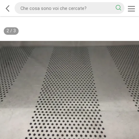
2
/
3