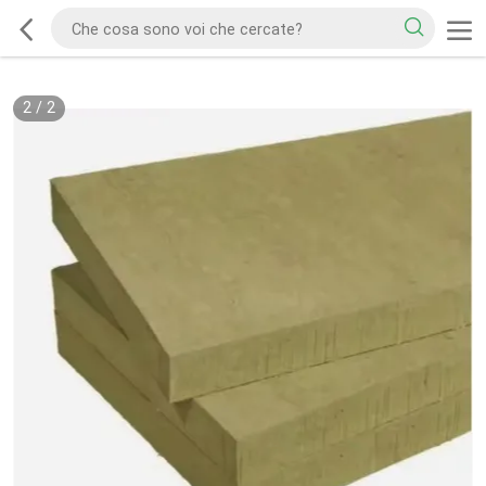
2
/
2