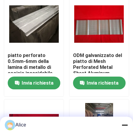
Giro della fabbrica
Controllo di qualità
Contattici
piatto perforato
ODM galvanizzato del
0.5mm-6mm della
piatto di Mesh
lamina di metallo di
Perforated Metal
acciaio inossidabile
Sheet Aluminum
Richieda una citazione
304 316
Invia richiesta
Invia richiesta
Edifici a struttura in acciaio
Magazzino di strutture in acciaio
Alice
laboratorio di strutture in acciaio