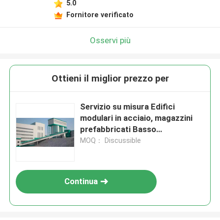
5.0
Fornitore verificato
Osservi più
Ottieni il miglior prezzo per
Servizio su misura Edifici
modulari in acciaio, magazzini
prefabbricati Basso
mantenimento
MOQ： Discussible
Continua