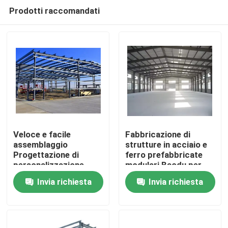
Prodotti raccomandati
Veloce e facile
Fabbricazione di
assemblaggio
strutture in acciaio e
Progettazione di
ferro prefabbricate
Casa
personalizzazione
modulari Baodu per
completa Costruzione
capannoni, magazzini
Invia richiesta
Invia richiesta
prefabbricata di
e officine
Prodotti
officina con struttura
in acciaio per
stoccaggio in
Circa noi
fabbrica