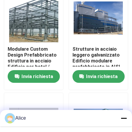
Giro della fabbrica
Controllo di qualità
Modulare Custom
Strutture in acciaio
Contattici
Design Prefabbricato
leggero galvanizzato
struttura in acciaio
Edificio modulare
Edificio per hotel /
prefabbricato in AISI
ufficio
ASTM DIN JIS GB
Richieda una citazione
Invia richiesta
Invia richiesta
Standard
Edifici a struttura in acciaio
Magazzino di strutture in acciaio
Alice
laboratorio di strutture in acciaio