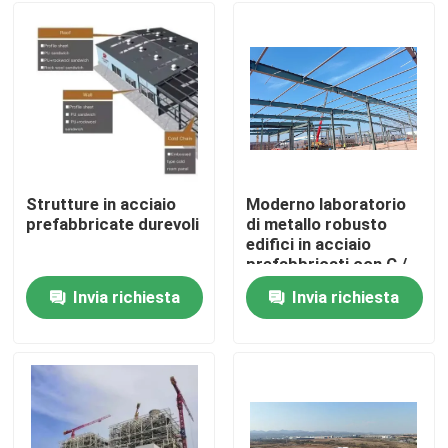
Strutture in acciaio
Moderno laboratorio
prefabbricate durevoli
di metallo robusto
edifici in acciaio
prefabbricati con C /
Z acciaio galvanizzato
Invia richiesta
Invia richiesta
purlin
Casa
Prodotti
Circa noi