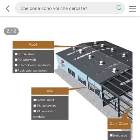
2
/
2