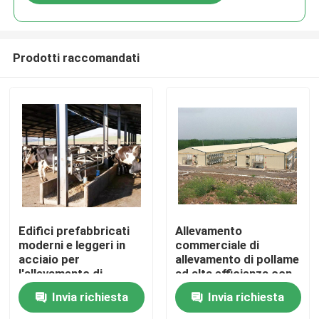
Prodotti raccomandati
Casa
Edifici prefabbricati
Allevamento
moderni e leggeri in
commerciale di
acciaio per
allevamento di pollame
Prodotti
l'allevamento di
ad alta efficienza con
pollame
struttura in acciaio
Invia richiesta
Invia richiesta
coibentato e leggero
Circa noi
moderno