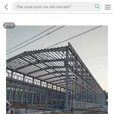
2
/
2