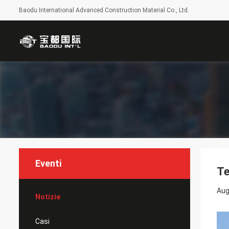
Baodu International Advanced Construction Material Co., Ltd.
Eventi
Te
Aug
Notizie
Casi