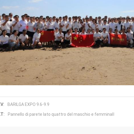
V:
BARILGA EXPO 9.6-9.9
T:
Pannello di parete lato quattro del maschio e femminaⅡ