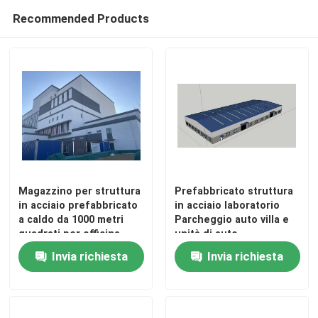
Recommended Products
Magazzino per struttura
Prefabbricato struttura
in acciaio prefabbricato
in acciaio laboratorio
a caldo da 1000 metri
Parcheggio auto villa e
quadrati per officina
unità di auto-
logistica Edificio
immagazzinamento per
Invia richiesta
Invia richiesta
industriale Edificio
scuola palestra Hangar
commerciale Struttura
in acciaio edificio
in acciaio
metallo magazzino uso