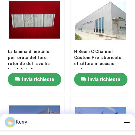
La lamina di metallo
H Beam C Channel
perforata del foro
Custom Prefabbricato
rotondo del favo ha
struttura in acciaio
lucidato l'alluminio
edificio magazzino
galvanizzato
Invia richiesta
Invia richiesta
Casa
Prodotti
Kerry
Circa noi