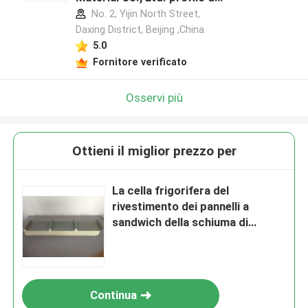
produttore
No. 2, Yijin North Street,
Daxing District, Beijing ,China
5.0
Fornitore verificato
Osservi più
Ottieni il miglior prezzo per
La cella frigorifera del
rivestimento dei pannelli a
sandwich della schiuma di
poliuretano di 50mm-200mm ha
isolato all'aperto
Continua