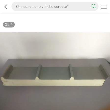
2
/
4