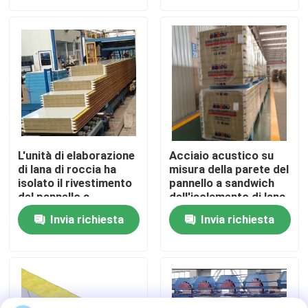
Giro della fabbrica
Controllo di qualità
Contattici
L'unità di elaborazione
Acciaio acustico su
di lana di roccia ha
misura della parete del
Richieda una citazione
isolato il rivestimento
pannello a sandwich
del pannello a
dell'isolamento di lana
sandwich del pannello
di roccia
Edifici a struttura in acciaio
Invia richiesta
Invia richiesta
per il tetto e la parete
insonorizzato
Magazzino di strutture in acciaio
laboratorio di strutture in acciaio