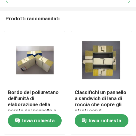
Prodotti raccomandati
Bordo del poliuretano
Classifichi un pannello
Casa
dell'unità di
a sandwich di lana di
elaborazione della
roccia che copre gli
parete del pannello a
strati con il
Prodotti
sandwich di lana di
sigillamento del
Invia richiesta
Invia richiesta
roccia dell'isolamento
poliuretano a prova di
fuoco
Circa noi