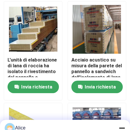
Giro della fabbrica
Controllo di qualità
Contattici
L'unità di elaborazione
Acciaio acustico su
di lana di roccia ha
misura della parete del
isolato il rivestimento
pannello a sandwich
Richieda una citazione
del pannello a
dell'isolamento di lana
sandwich del pannello
di roccia
Invia richiesta
Invia richiesta
per il tetto e la parete
insonorizzato
Edifici a struttura in acciaio
Magazzino di strutture in acciaio
laboratorio di strutture in acciaio
Alice