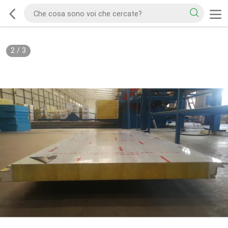
2
/
3