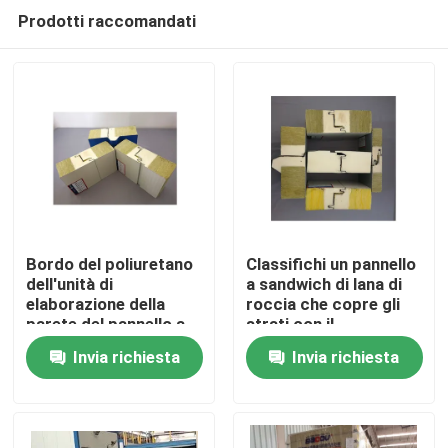
Prodotti raccomandati
Bordo del poliuretano
Classifichi un pannello
dell'unità di
a sandwich di lana di
elaborazione della
roccia che copre gli
Casa
parete del pannello a
strati con il
sandwich di lana di
sigillamento del
Invia richiesta
Invia richiesta
roccia dell'isolamento
poliuretano a prova di
Prodotti
fuoco
Circa noi