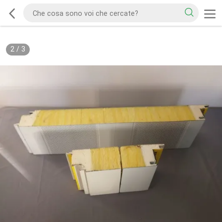
2
/
3