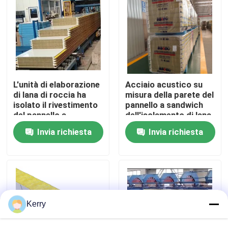
Giro della fabbrica
Controllo di qualità
L'unità di elaborazione
Acciaio acustico su
Contattici
di lana di roccia ha
misura della parete del
isolato il rivestimento
pannello a sandwich
del pannello a
dell'isolamento di lana
sandwich del pannello
di roccia
Richieda una citazione
Invia richiesta
Invia richiesta
per il tetto e la parete
insonorizzato
Edifici a struttura in acciaio
Magazzino di strutture in acciaio
Kerry
laboratorio di strutture in acciaio