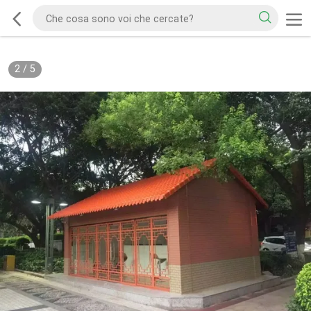
2
/
5