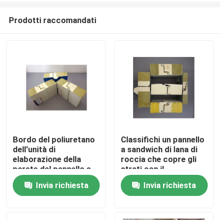
Prodotti raccomandati
Bordo del poliuretano
Classifichi un pannello
dell'unità di
a sandwich di lana di
Casa
elaborazione della
roccia che copre gli
parete del pannello a
strati con il
sandwich di lana di
sigillamento del
Invia richiesta
Invia richiesta
Prodotti
roccia dell'isolamento
poliuretano a prova di
fuoco
Circa noi