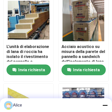
Giro della fabbrica
Controllo di qualità
Contattici
L'unità di elaborazione
Acciaio acustico su
di lana di roccia ha
misura della parete del
isolato il rivestimento
pannello a sandwich
del pannello a
dell'isolamento di lana
Richieda una citazione
sandwich del pannello
di roccia
Invia richiesta
Invia richiesta
per il tetto e la parete
insonorizzato
Edifici a struttura in acciaio
Magazzino di strutture in acciaio
Alice
laboratorio di strutture in acciaio