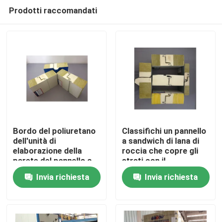
Prodotti raccomandati
Bordo del poliuretano
Classifichi un pannello
dell'unità di
a sandwich di lana di
elaborazione della
roccia che copre gli
Casa
parete del pannello a
strati con il
sandwich di lana di
sigillamento del
Invia richiesta
Invia richiesta
roccia dell'isolamento
poliuretano a prova di
Prodotti
fuoco
Circa noi