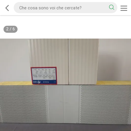
2
/
6