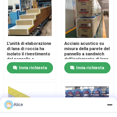
Giro della fabbrica
Controllo di qualità
L'unità di elaborazione
Acciaio acustico su
Contattici
di lana di roccia ha
misura della parete del
isolato il rivestimento
pannello a sandwich
del pannello a
dell'isolamento di lana
sandwich del pannello
di roccia
Richieda una citazione
Invia richiesta
Invia richiesta
per il tetto e la parete
insonorizzato
Edifici a struttura in acciaio
Magazzino di strutture in acciaio
Alice
laboratorio di strutture in acciaio