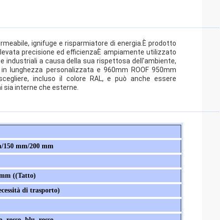
meabile, ignifuge e risparmiatore di energia.È prodotto
elevata precisione ed efficienzaÈ ampiamente utilizzato
i e industriali a causa della sua rispettosa dell'ambiente,
ibile in lunghezza personalizzata e 960mm ROOF 950mm
scegliere, incluso il colore RAL, e può anche essere
 sia interne che esterne.
m/150 mm/200 mm
mm ((Tatto)
cessità di trasporto)
, rosso, blu, rosso