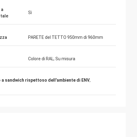
 a
Sì
tale
zza
PARETE del TETTO 950mm di 960mm
Colore di RAL; Su misura
 a sandwich rispettoso dell'ambiente di ENV
,