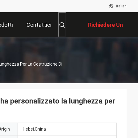
Italian
odotti
Contattici
Richiedere Un
Preventivo
Lunghezza Per La Costruzione Di
 ha personalizzato la lunghezza per
rigin
Hebei,China