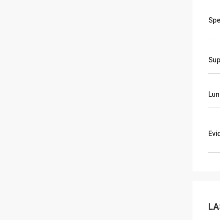
Spe
Sup
Lun
Evi
LA