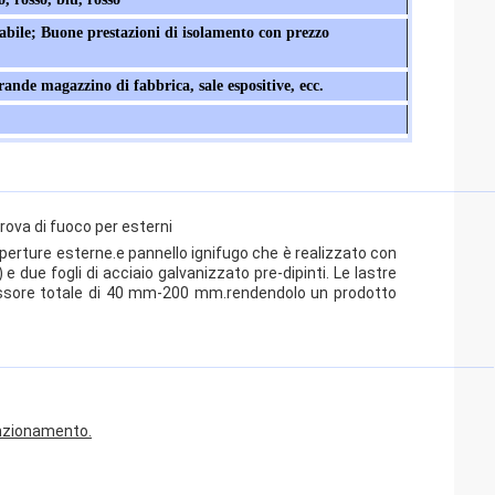
bile; Buone prestazioni di isolamento con prezzo
grande magazzino di fabbrica, sale espositive, ecc.
ova di fuoco per esterni
operture esterne.e pannello ignifugo che è realizzato con
 due fogli di acciaio galvanizzato pre-dipinti. Le lastre
essore totale di 40 mm-200 mm.rendendolo un prodotto
funzionamento.