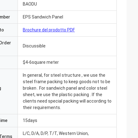
BAODU
umber
EPS Sandwich Panel
to
Brochure del prodotto PDF
Order
Discussible
$4-6square meter
In general, for steel structure , we use the
steel frame packing to keep goods not to be
g
broken . For sandwich panel and color steel
sheet, we use the plastic packing . If the
clients need special packing will according to
their requirements.
giorni fa e tutto è
Time
15days
ngrazia che siamo
ià nella pianta.
L/C, D/A, D/P, T/T, Western Union,
ichiamo con voi»
Terms