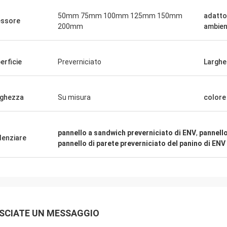
50mm 75mm 100mm 125mm 150mm
adatto
ssore
200mm
ambien
erficie
Preverniciato
Larghe
ghezza
Su misura
colore
pannello a sandwich preverniciato di ENV
,
pannello
denziare
pannello di parete preverniciato del panino di ENV
SCIATE UN MESSAGGIO