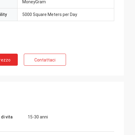
MoneyGram
lity
5000 Square Meters per Day
Prezzo
Contattaci
di vita
15-30 anni