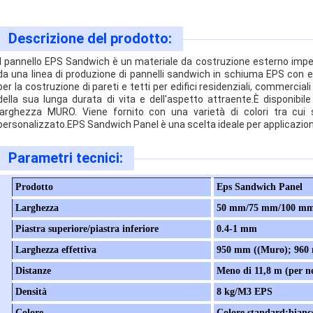
Descrizione del prodotto:
Il pannello EPS Sandwich è un materiale da costruzione esterno imper
da una linea di produzione di pannelli sandwich in schiuma EPS con 
per la costruzione di pareti e tetti per edifici residenziali, commercial
della sua lunga durata di vita e dell'aspetto attraente.È dispon
larghezza MURO. Viene fornito con una varietà di colori tra cui 
personalizzato.EPS Sandwich Panel è una scelta ideale per applicazioni
Parametri tecnici:
Prodotto
Eps Sandwich Panel
Larghezza
50 mm/75 mm/100 m
Piastra superiore/piastra inferiore
0.4-1 mm
Larghezza effettiva
950 mm ((Muro); 960 
Distanze
Meno di 11,8 m (per ne
Densità
8 kg/M3 EPS
Colore
Colore standard:bianco