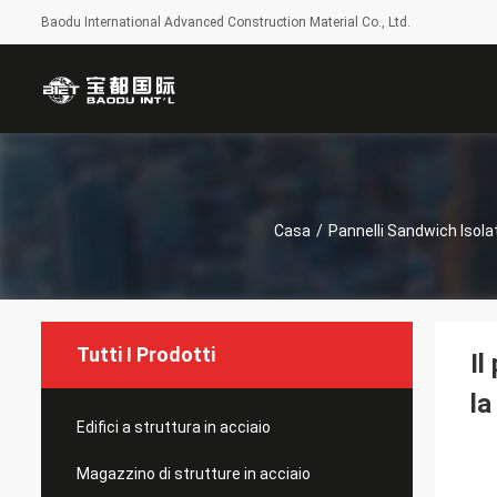
Baodu International Advanced Construction Material Co., Ltd.
Casa
/
Pannelli Sandwich Isolat
Tutti I Prodotti
Il
la
Edifici a struttura in acciaio
Magazzino di strutture in acciaio