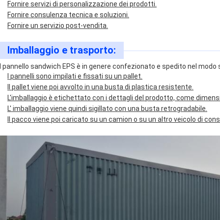
Fornire servizi di personalizzazione dei prodotti.
Fornire consulenza tecnica e soluzioni.
Fornire un servizio post-vendita.
Imballaggio e trasporto:
Il pannello sandwich EPS è in genere confezionato e spedito nel modo
I pannelli sono impilati e fissati su un pallet.
Il pallet viene poi avvolto in una busta di plastica resistente.
L'imballaggio è etichettato con i dettagli del prodotto, come dimens
L' imballaggio viene quindi sigillato con una busta retrogradabile.
Il pacco viene poi caricato su un camion o su un altro veicolo di con