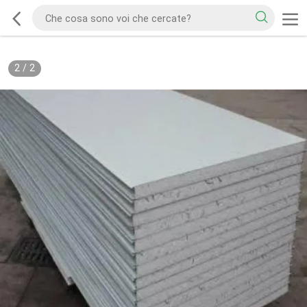
2
/
2