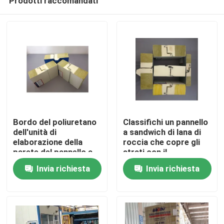
Prodotti raccomandati
Bordo del poliuretano
Classifichi un pannello
dell'unità di
a sandwich di lana di
elaborazione della
roccia che copre gli
parete del pannello a
strati con il
Casa
sandwich di lana di
sigillamento del
Invia richiesta
Invia richiesta
roccia dell'isolamento
poliuretano a prova di
fuoco
Prodotti
Circa noi