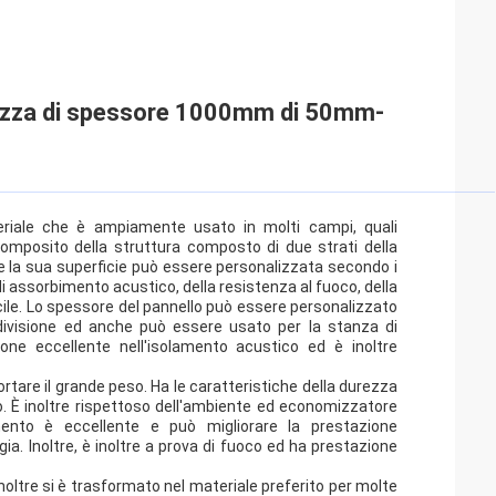
ghezza di spessore 1000mm di 50mm-
eriale che è ampiamente usato in molti campi, quali
omposito della struttura composto di due strati della
o e la sua superficie può essere personalizzata secondo i
di assorbimento acustico, della resistenza al fuoco, della
acile. Lo spessore del pannello può essere personalizzato
divisione ed anche può essere usato per la stanza di
ione eccellente nell'isolamento acustico ed è inoltre
rtare il grande peso. Ha le caratteristiche della durezza
. È inoltre rispettoso dell'ambiente ed economizzatore
amento è eccellente e può migliorare la prestazione
ia. Inoltre, è inoltre a prova di fuoco ed ha prestazione
inoltre si è trasformato nel materiale preferito per molte