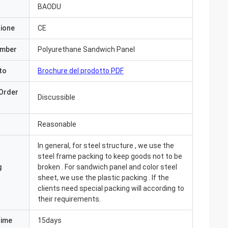
BAODU
zione
CE
umber
Polyurethane Sandwich Panel
to
Brochure del prodotto PDF
Order
Discussible
Reasonable
In general, for steel structure , we use the
steel frame packing to keep goods not to be
g
broken . For sandwich panel and color steel
sheet, we use the plastic packing . If the
clients need special packing will according to
giorni fa e tutto è
their requirements.
ngrazia che siamo
ià nella pianta.
Time
15days
ichiamo con voi»