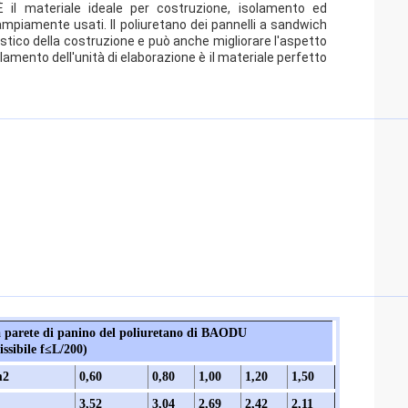
 il materiale ideale per costruzione, isolamento ed
mpiamente usati. Il poliuretano dei pannelli a sandwich
stico della costruzione e può anche migliorare l'aspetto
olamento dell'unità di elaborazione è il materiale perfetto
lla parete di panino del poliuretano di BAODU
ssibile f≤L/200)
m2
0,60
0,80
1,00
1,20
1,50
3,52
3,04
2,69
2,42
2,11