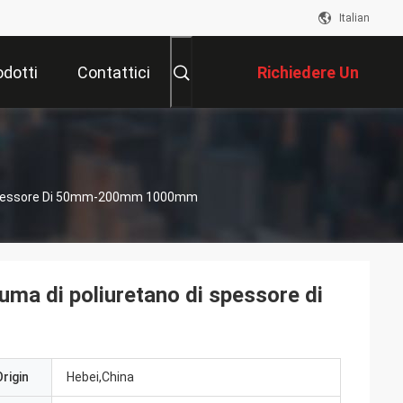
Italian
odotti
Contattici
Richiedere Un
Preventivo
Di Spessore Di 50mm-200mm 1000mm
iuma di poliuretano di spessore di
rigin
Hebei,China