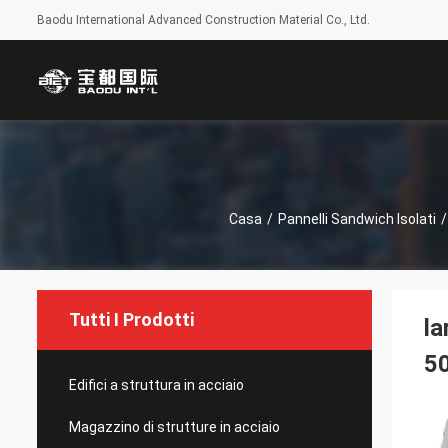
Baodu International Advanced Construction Material Co., Ltd.
Casa
/
Pannelli Sandwich Isolati
/
Tutti I Prodotti
la
5
Edifici a struttura in acciaio
Magazzino di strutture in acciaio