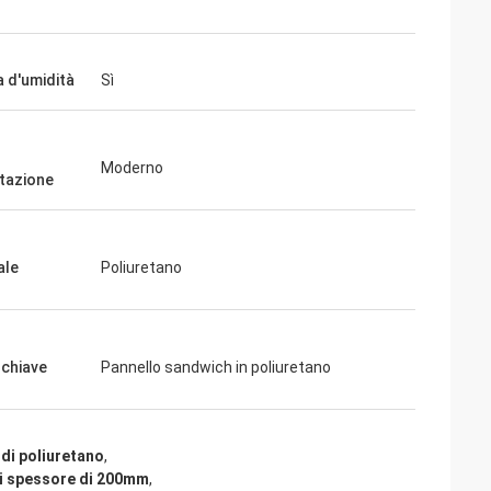
a d'umidità
Sì
Moderno
tazione
ale
Poliuretano
 chiave
Pannello sandwich in poliuretano
di poliuretano
,
di spessore di 200mm
,