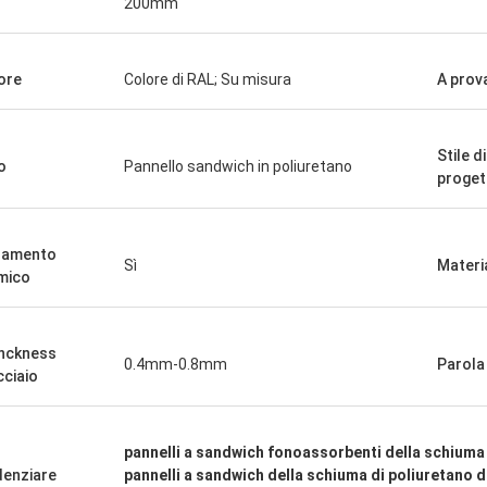
200mm
ore
Colore di RAL; Su misura
A prov
Stile di
o
Pannello sandwich in poliuretano
proget
lamento
Sì
Materi
mico
nckness
0.4mm-0.8mm
Parola
cciaio
pannelli a sandwich fonoassorbenti della schiuma 
denziare
pannelli a sandwich della schiuma di poliuretano 