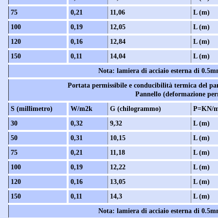
75
0,21
11,06
L (m)
100
0,19
12,05
L (m)
120
0,16
12,84
L (m)
150
0,11
14,04
L (m)
Nota: lamiera di acciaio esterna di 0.5
Portata permissibile e conducibilità termica del p
Pannello (deformazione perm
S (millimetro)
W/m2k
G (chilogrammo)
P=KN/
30
0,32
9,32
L (m)
50
0,31
10,15
L (m)
75
0,21
11,18
L (m)
100
0,19
12,22
L (m)
120
0,16
13,05
L (m)
150
0,11
14,3
L (m)
Nota: lamiera di acciaio esterna di 0.5