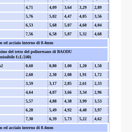
4,71
4,09
3,64
3,29
2,89
5,76
5,02
4,47
4,05
3,56
6,53
5,68
5,07
4,60
4,04
7,56
6,58
5,87
5,32
4,68
mm ed acciaio interno di 0.4mm
anino del tetto del poliuretano di BAODU
issibile f≤L/240)
m2
0,60
0,80
1,00
1,20
1,50
2,60
2,30
2,08
1,91
1,72
3,59
3,17
2,85
2,61
2,33
4,64
4,07
3,66
3,34
2,96
5,57
4,88
4,38
3,99
3,53
6,28
5,49
4,92
4,48
3,97
7,30
6,39
5,73
5,22
4,62
mm ed acciaio interno di 0.4mm