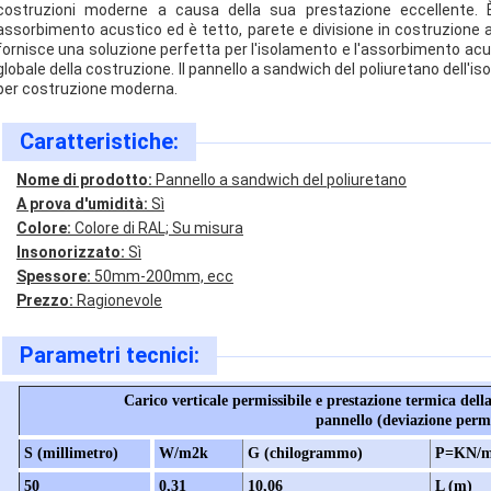
costruzioni moderne a causa della sua prestazione eccellente. È
assorbimento acustico ed è tetto, parete e divisione in costruzione a
fornisce una soluzione perfetta per l'isolamento e l'assorbimento acu
globale della costruzione. Il pannello a sandwich del poliuretano dell'is
per costruzione moderna.
Caratteristiche:
Nome di prodotto:
Pannello a sandwich del poliuretano
A prova d'umidità:
Sì
Colore:
Colore di RAL; Su misura
Insonorizzato:
Sì
Spessore:
50mm-200mm, ecc
Prezzo:
Ragionevole
Parametri tecnici:
Carico verticale permissibile e prestazione termica de
pannello (deviazione permi
S (millimetro)
W/m2k
G (chilogrammo)
P=KN/
50
0,31
10,06
L (m)