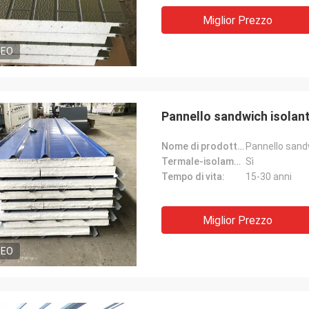
Miglior Prezzo
DEO
Pannello sandwich isolant
Nome di prodotto:
Pannello sandw
Termale-isolamento:
Sì
Tempo di vita:
15-30 anni
Miglior Prezzo
DEO