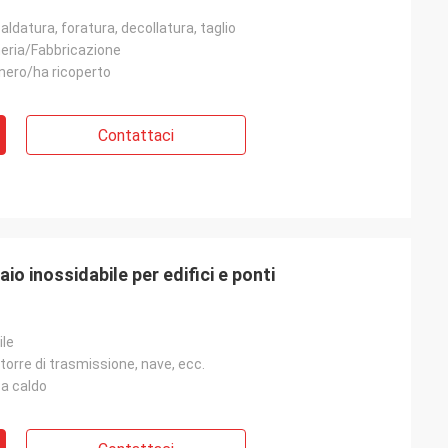
ldatura, foratura, decollatura, taglio
neria/Fabbricazione
nero/ha ricoperto
Contattaci
aio inossidabile per edifici e ponti
ile
 torre di trasmissione, nave, ecc.
 a caldo