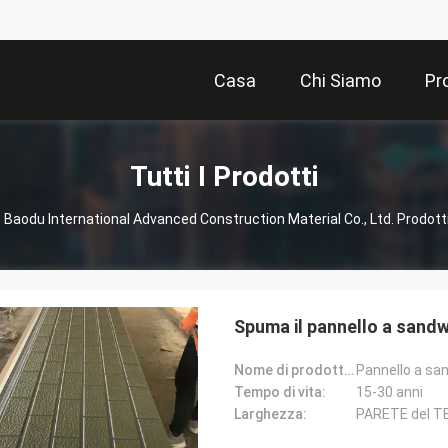
Casa
Chi Siamo
Pr
Tutti I Prodotti
Baodu International Advanced Construction Material Co., Ltd. Prodotti
Spuma il pannello a sandwi
Nome di prodotto:
Tempo di vita:
15-30 anni
Larghezza:
PARETE del 