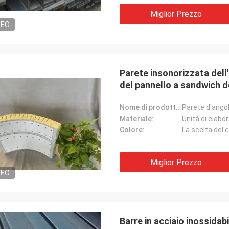
SIG
Signora
Miglior Prezzo
«Lo abbiamo ricevuto i 8 
DEO
soddisfatta e buon prodotto.
andato molto bene vi ri
ione veloce e tutto è andato molto
felici di avere prodotto g
Qualche cosa che comun
Parete insonorizzata del
del pannello a sandwich d
Nome di prodotto:
Materiale:
Unità di elabor
Colore:
La scelta del c
Miglior Prezzo
DEO
Barre in acciaio inossidab