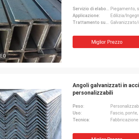
Servizio di elaborazione:
Piegamento, sa
Applicazione:
Edilizia/Ingeg
Trattamento superficiale:
Galvanizzato/
Miglior Prezzo
DEO
Angoli galvanizzati in acci
personalizzabili
Peso:
Personalizzab
Uso:
Fascio, ponte,
Tecnica:
Fabbricazione