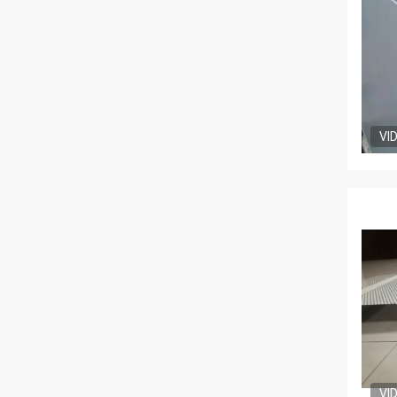
VI
VI