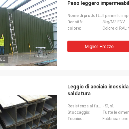
Peso leggero impermeabile
Nome di prodotto:
Densità:
8kg/M3 ENV
colore:
Colore di RAL;
Miglior Prezzo
DEO
Leggio di acciaio inossidab
saldatura
Resistenza al fuoco:
- Sì, sì.
Stoccaggio:
Tutte le dimens
Tecnico:
Fabbricazione