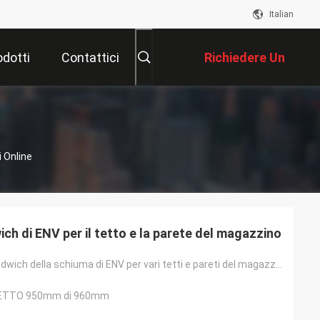
Italian
odotti
Contattici
Richiedere Un
Preventivo
 Online
ch di ENV per il tetto e la parete del magazzino
Pannello a sandwich della schiuma di ENV per vari tetti e pareti del magazzino della fabbrica
TETTO 950mm di 960mm