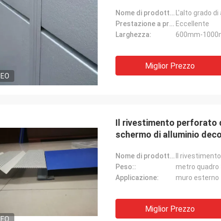
inossidabile
Nome di prodotto:
Prestazione a prova di fuoco:
Eccellente
Larghezza:
600mm-100
Miglior Prezzo
DEO
Il rivestimento perforato 
schermo di alluminio decor
Nome di prodotto:
Peso::
metro quadro 
Applicazione:
muro esterno
Miglior Prezzo
DEO