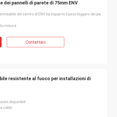
 dei pannelli di parete di 75mm ENV
Il pannello impermeabile del centro di ENV ha espanto il peso leggero dei pannelli a sandwich del po
 Su misura
Contattaci
ile resistente al fuoco per installazioni di
ioni disponibili
 a caldo