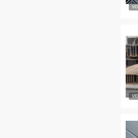
VI
VI