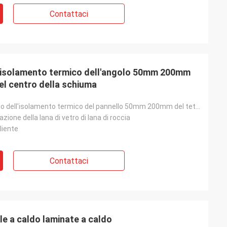
Contattaci
giorni fa e tutto è
ngrazia che siamo
ià nella pianta.
ichiamo con voi»
l'isolamento termico dell'angolo 50mm 200mm
el centro della schiuma
Parete d'angolo dell'isolamento termico del pannello 50mm 200mm del tetto di colore a prova di fuoco
azione della lana di vetro di lana di roccia
liente
Contattaci
ile a caldo laminate a caldo