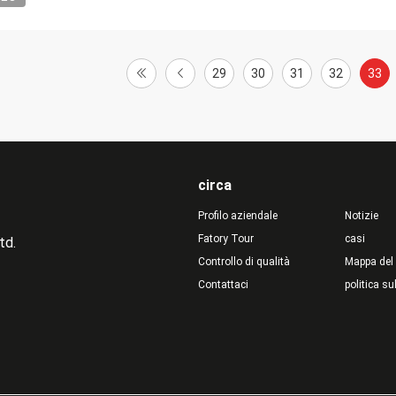
29
30
31
32
33
circa
Profilo aziendale
Notizie
Fatory Tour
casi
td.
Controllo di qualità
Mappa del 
Contattaci
politica su