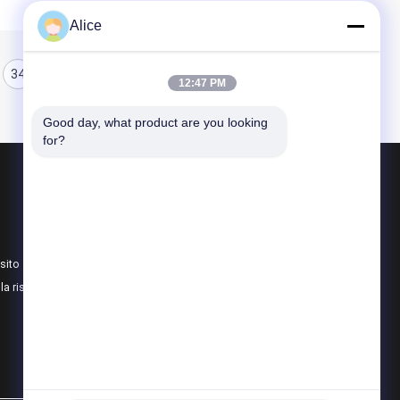
Alice
34
35
36
12:47 PM
Good day, what product are you looking 
for?
Prodotti
Pannello a sandwich di lana di roccia
Pannello a sandwich della lana di vetro
sito
Pannello sandwich in poliuretano
lla riservatezza
Tutte le categorie