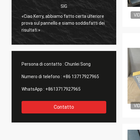
SIG
è
VI
«Ciao Kerry, abbiamo fatto certa ulteriore
molto 
prova sul pannello e siamo soddisfatti dei
Spediz
risultati.»
bene.
»
Persona di contatto :
Chunlei Song
Numero di telefono :
+86 13717927965
WhatsApp :
+8613717927965
VI
Contatto