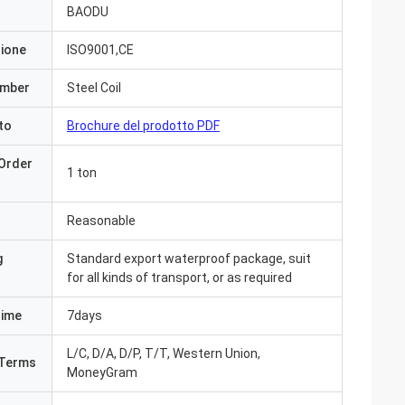
BAODU
zione
ISO9001,CE
umber
Steel Coil
to
Brochure del prodotto PDF
Order
1 ton
Reasonable
g
Standard export waterproof package, suit
for all kinds of transport, or as required
Time
7days
L/C, D/A, D/P, T/T, Western Union,
Terms
MoneyGram