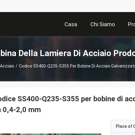
Casa
Chi Siamo
Pr
bina Della Lamiera Di Acciaio Prodo
 Acciaio
/
Codice SS400-Q235-S355 Per Bobine Di Acciaio Galvanizzat
dice SS400-Q235-S355 per bobine di acci
a 0,4-2,0 mm
Place of O