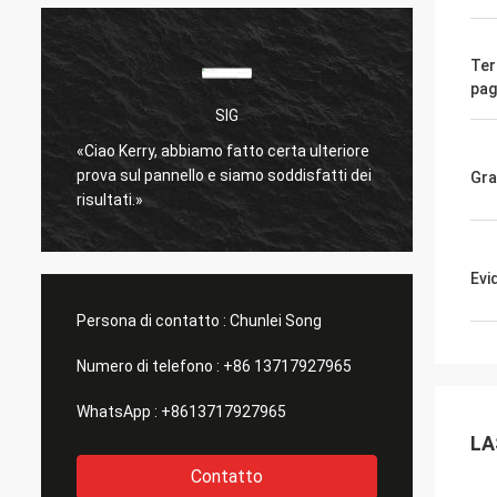
Ter
pa
SIG
è
«Ciao Kerry, abbiamo fatto certa ulteriore
molto 
prova sul pannello e siamo soddisfatti dei
Spediz
Gr
risultati.»
bene.
»
Evi
Persona di contatto :
Chunlei Song
Numero di telefono :
+86 13717927965
WhatsApp :
+8613717927965
LA
Contatto