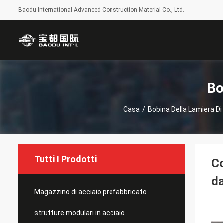
Baodu International Advanced Construction Material Co., Ltd.
Bo
Casa
/
Bobina Della Lamiera Di
Tutti I Prodotti
Co
d
Magazzino di acciaio prefabbricato
strutture modulari in acciaio