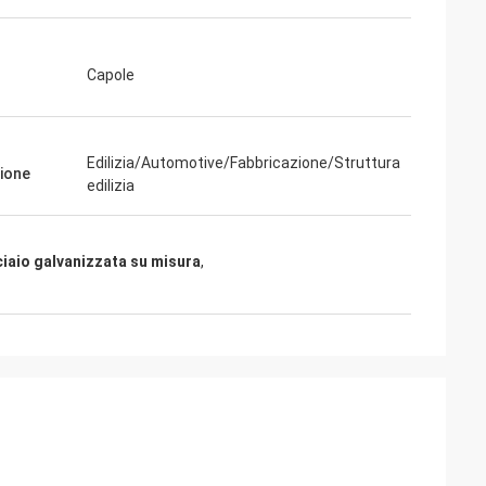
Capole
giorni fa e tutto è
ngrazia che siamo
Edilizia/Automotive/Fabbricazione/Struttura
ione
ià nella pianta.
edilizia
ichiamo con voi»
ciaio galvanizzata su misura
,