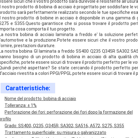
essere sicuri che il vostro prodotto sarà durevole e resistente all'usura
Il nostro prodotto di bobina di acciaio è progettato per soddisfare le 
prodotto sarà perfettamente realizzato secondo le tue specifiche esa
Il nostro prodotto di bobine in acciaio è disponibile in una gamma di
S275 e S355.Questo garantisce che si possa trovare il prodotto perf
importa cosa comporta il tuo progetto.
La nostra bobina di acciaio laminata a freddo e' la soluzione perfett
l'automotive e la produzione.Potete essere sicuri che il vostro prodott
fornire, prestazioni durature.
La nostra bobina GI laminata a freddo SS400 Q235 Q345R SA302 SA51
hanno bisogno di un prodotto di bobina in acciaio di alta qualità 
specifiche, potete essere sicuri di trovare il prodotto perfetto per le 
Quindi perché aspettare? Se state cercando il prodotto perfetto per 
d'acciaio rivestita a colori PPGI/PPGL.potete essere sicuri di trovare il 
Caratteristiche:
Nome del prodotto: bobina di acciaio
Tolleranza: ± 1%
Perforazione dei fori: perforazione dei fori dopo la formazione del
profilo
Grado: SS400, Q235, Q345R, SA302, SA516, A572, S275, S355
Trattamento superficiale: su misura o galvanizzato