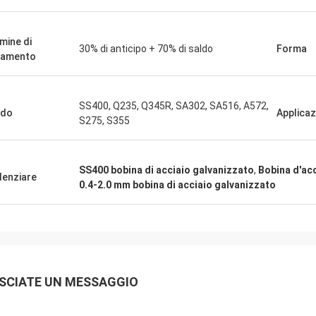
mine di
30% di anticipo + 70% di saldo
Forma
gamento
SIG
Signora
«Lo abbiamo ricevuto i 8 
soddisfatta e buon prodotto.
andato molto bene vi ri
SS400, Q235, Q345R, SA302, SA516, A572,
ione veloce e tutto è andato molto
ado
Applicaz
felici di avere prodotto g
S275, S355
Qualche cosa che comun
SS400 bobina di acciaio galvanizzato
,
Bobina d'ac
denziare
0.4-2.0 mm bobina di acciaio galvanizzato
SCIATE UN MESSAGGIO