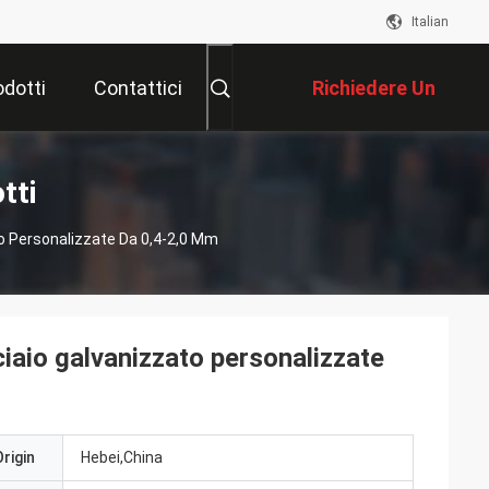
Italian
odotti
Contattici
Richiedere Un
Preventivo
tti
o Personalizzate Da 0,4-2,0 Mm
aio galvanizzato personalizzate
rigin
Hebei,China