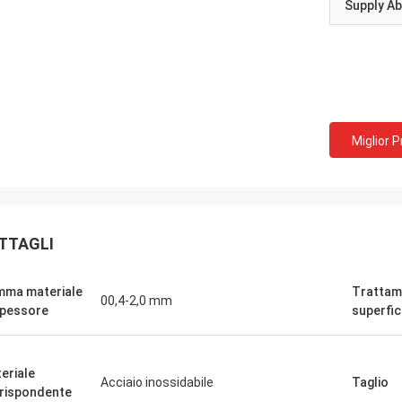
Supply Abi
Miglior 
TTAGLI
ma materiale
Trattam
00,4-2,0 mm
spessore
superfic
eriale
Acciaio inossidabile
Taglio
rispondente