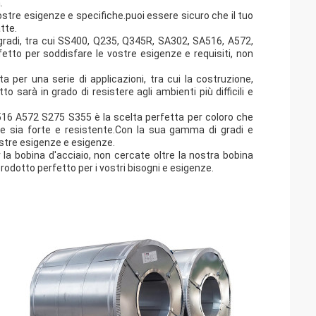
.
vostre esigenze e specifiche.puoi essere sicuro che il tuo
tte.
 gradi, tra cui SS400, Q235, Q345R, SA302, SA516, A572,
etto per soddisfare le vostre esigenze e requisiti, non
a per una serie di applicazioni, tra cui la costruzione,
o sarà in grado di resistere agli ambienti più difficili e
6 A572 S275 S355 è la scelta perfetta per coloro che
che sia forte e resistente.Con la sua gamma di gradi e
vostre esigenze e esigenze.
la bobina d'acciaio, non cercate oltre la nostra bobina
prodotto perfetto per i vostri bisogni e esigenze.