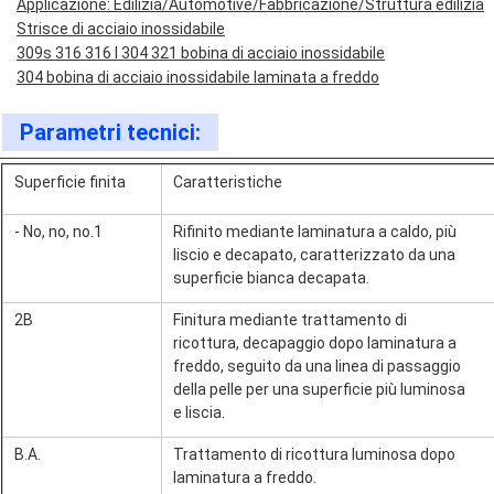
Applicazione: Edilizia/Automotive/Fabbricazione/Struttura edilizia
Strisce di acciaio inossidabile
309s 316 316 l 304 321 bobina di acciaio inossidabile
304 bobina di acciaio inossidabile laminata a freddo
Parametri tecnici:
Superficie finita
Caratteristiche
- No, no, no.1
Rifinito mediante laminatura a caldo, più
liscio e decapato, caratterizzato da una
superficie bianca decapata.
2B
Finitura mediante trattamento di
ricottura, decapaggio dopo laminatura a
freddo, seguito da una linea di passaggio
della pelle per una superficie più luminosa
e liscia.
B.A.
Trattamento di ricottura luminosa dopo
laminatura a freddo.