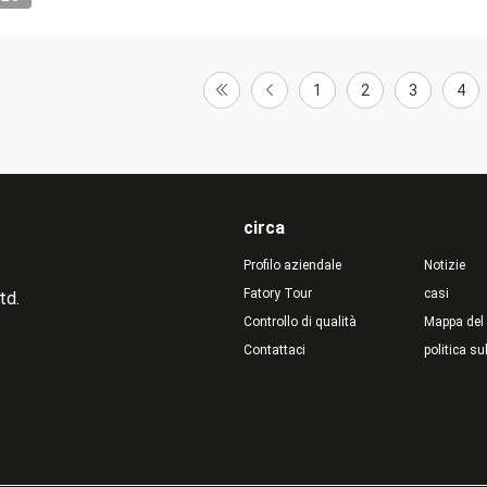
1
2
3
4
circa
Profilo aziendale
Notizie
Fatory Tour
casi
td.
Controllo di qualità
Mappa del 
Contattaci
politica su