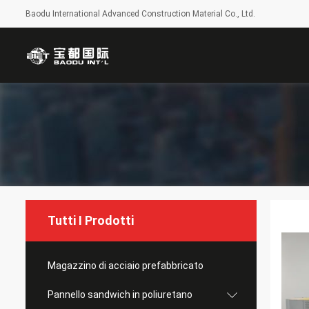
Baodu International Advanced Construction Material Co., Ltd.
Tutti I Prodotti
Magazzino di acciaio prefabbricato
Pannello sandwich in poliuretano