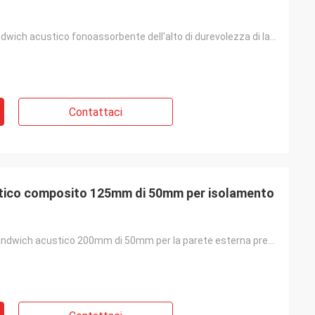
Pannello a sandwich acustico fonoassorbente dell'alto di durevolezza di lana di roccia cotone della
Contattaci
stico composito 125mm di 50mm per isolamento
il pannello a sandwich acustico 200mm di 50mm per la parete esterna prefabbricata dell'isolamento e