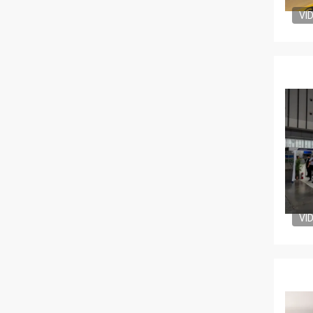
VI
VI