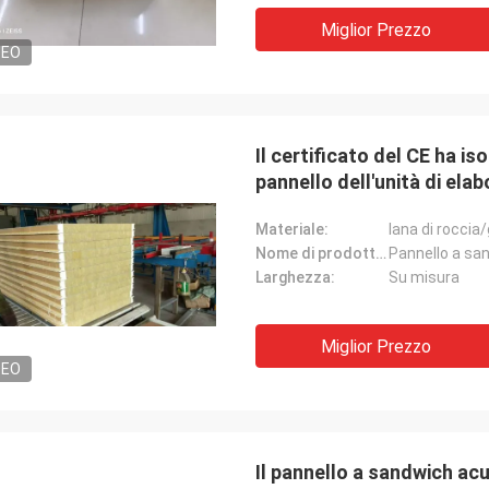
Miglior Prezzo
DEO
SIG
Signora
«Lo abbiamo ricevuto i 8 
soddisfatta e buon prodotto.
Il certificato del CE ha i
andato molto bene vi ri
ione veloce e tutto è andato molto
pannello dell'unità di el
felici di avere prodotto g
Qualche cosa che comun
Materiale:
lana di roccia
Nome di prodotto:
Larghezza:
Su misura
Miglior Prezzo
DEO
Il pannello a sandwich acus