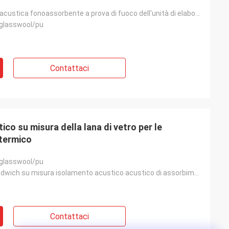
Lana di roccia acustica fonoassorbente a prova di fuoco dell'unità di elaborazione dell'isolamento d
/glasswool/pu
Contattaci
co su misura della lana di vetro per le
 termico
/glasswool/pu
Pannello a sandwich su misura isolamento acustico acustico di assorbimento per le soluzioni dell'iso
Contattaci