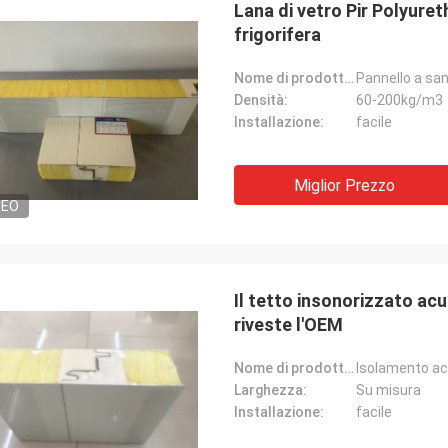
Lana di vetro Pir Polyure
frigorifera
Nome di prodotto:
Densità:
60-200kg/m3
Installazione:
facile
Miglior Prezzo
DEO
Il tetto insonorizzato acu
riveste l'OEM
Nome di prodotto:
Larghezza:
Su misura
Installazione:
facile