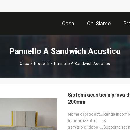
Casa
Chi Siamo
Pr
Pannello A Sandwich Acustico
Casa
/
Prodotti
/
Pannello A Sandwich Acustico
Sistemi acustici a prova
200mm
Nome di prodotto:
Insonorizzato:
Sì
servizio di dopo-vendita:
Supporto tecnic