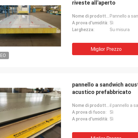
riveste all'aperto
Nome di prodotto:
A prova d'umidità:
Sì
Larghezza:
Su misura
Miglior Prezzo
DEO
pannello a sandwich acu
acustico prefabbricato
Nome di prodotto:
A prova di fuoco:
Sì
A prova d'umidità:
Sì