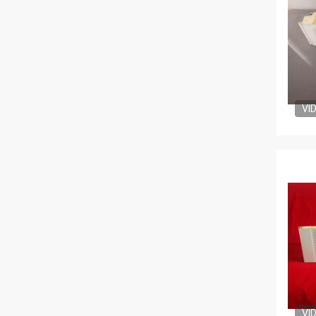
VI
VI