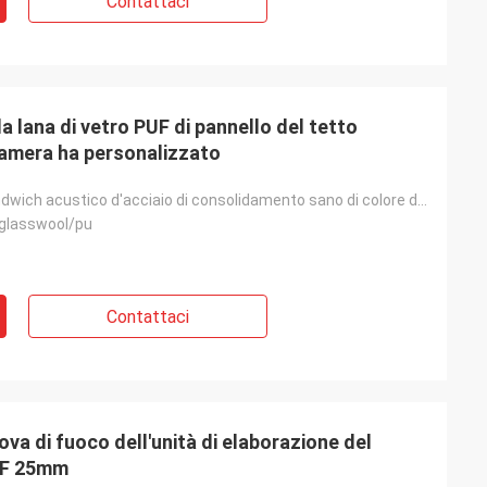
Contattaci
a lana di vetro PUF di pannello del tetto
Camera ha personalizzato
Pannello a sandwich acustico d'acciaio di consolidamento sano di colore di resistenza termica
/glasswool/pu
Contattaci
rova di fuoco dell'unità di elaborazione del
PUF 25mm