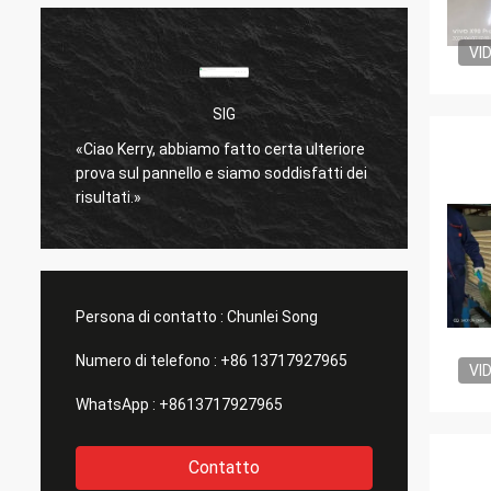
VI
SIG
è
«Ciao Kerry, abbiamo fatto certa ulteriore
molto 
prova sul pannello e siamo soddisfatti dei
Spediz
risultati.»
bene.
»
Persona di contatto :
Chunlei Song
Numero di telefono :
+86 13717927965
VI
WhatsApp :
+8613717927965
Contatto