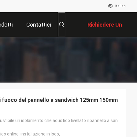
Italian
odotti
Contattici
Richiedere Un
Preventivo
 di fuoco del pannello a sandwich 125mm 150mm
Renda incombustibile un isolamento che acustico livellato il pannello a sandwich acustico Ral colora
o online, installazione in loco,