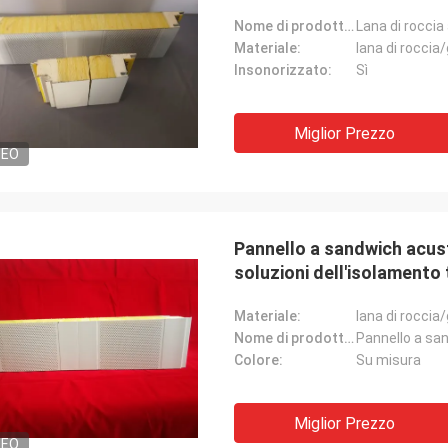
Nome di prodotto:
Materiale:
lana di roccia
Insonorizzato:
Sì
Miglior Prezzo
DEO
Pannello a sandwich acusti
soluzioni dell'isolamento
Materiale:
lana di roccia
Nome di prodotto:
Colore:
Su misura
Miglior Prezzo
DEO