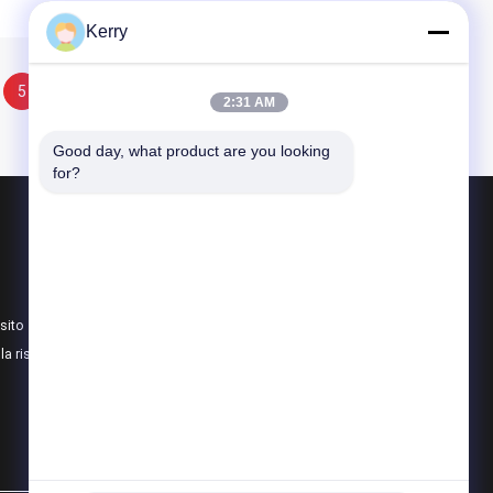
Kerry
5
6
2:31 AM
Good day, what product are you looking 
for?
Prodotti
Magazzino di acciaio prefabbricato
Pannello sandwich in poliuretano
sito
Pannello a sandwich di lana di roccia
lla riservatezza
Tutte le categorie