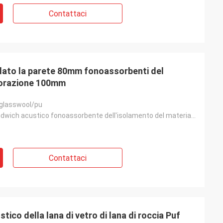
Contattaci
giorni fa e tutto è
solato la parete 80mm fonoassorbenti del
ngrazia che siamo
aborazione 100mm
ià nella pianta.
ichiamo con voi»
/glasswool/pu
Pannello a sandwich acustico fonoassorbente dell'isolamento del materiale acustico del certificato d
Contattaci
tico della lana di vetro di lana di roccia Puf