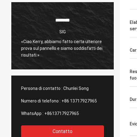
Ela
ser
SIG
è
«Ciao Kerry, abbiamo fatto certa ulteriore
molto 
prova sul pannello e siamo soddisfatti dei
Spediz
Car
risultati.»
bene.
»
Res
fuo
Persona di contatto :
Chunlei Song
Dur
Numero di telefono :
+86 13717927965
WhatsApp :
+8613717927965
Evi
Contatto