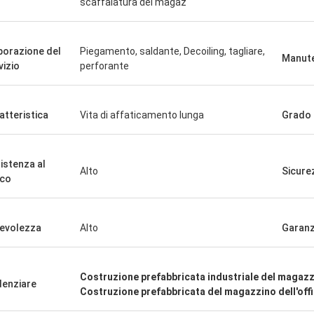
scaffalatura del magaz
borazione del
Piegamento, saldante, Decoiling, tagliare,
Manut
SIG
vizio
perforante
Signora
«Lo abbiamo ricevuto i 8 
soddisfatta e buon prodotto.
andato molto bene vi ri
ione veloce e tutto è andato molto
atteristica
Vita di affaticamento lunga
Grado
felici di avere prodotto g
Qualche cosa che comun
istenza al
Alto
Sicure
co
evolezza
Alto
Garanz
Costruzione prefabbricata industriale del magaz
denziare
Costruzione prefabbricata del magazzino dell'offi