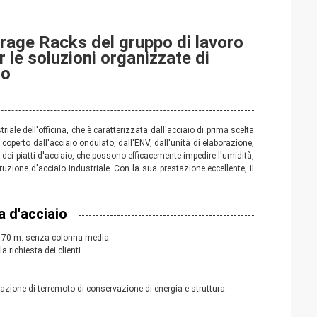
orage Racks del gruppo di lavoro
 le soluzioni organizzate di
io
iale dell'officina, che è caratterizzata dall'acciaio di prima scelta
È coperto dall'acciaio ondulato, dall'ENV, dall'unità di elaborazione,
ti dei piatti d'acciaio, che possono efficacemente impedire l'umidità,
truzione d'acciaio industriale. Con la sua prestazione eccellente, il
a d'acciaio
tre 70 m. senza colonna media.
ichiesta dei clienti.
zazione
 di 
terremoto
 di
 conservazione 
di
 energia 
e struttura 