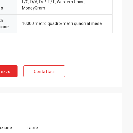
L/C, D/A, D/P, T/T, Western Union,
to
MoneyGram
di
10000 metro quadro/metri quadri al mese
zione
Prezzo
Contattaci
lazione
facile