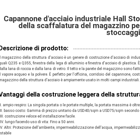
Capannone d'acciaio industriale Hall St
della scaffalatura del magazzino per
stoccagg
Descrizione di prodotto:
Il magazzino della struttura d'acciaio è un genere di costruzione d'acciaio di industr
quali Q235 e Q355, finestra della lega di alluminio e finestra d'acciaio di plastica. 
dalla lana di roccia e dalla lana di vetro. Il tetto e la parete del magazzino sono fat
il vapore acqueo e la polvere. È perfetto per l'officina, corridoio del capannone, cos
magazzino della struttura d'acciaio è ampiamente usato in molti campi industriali.
Vantaggi della costruzione leggera della struttur
I. ampio respiro: La singola portata o le portate multiple, la portata massima è ol
II. basso costo: Gamma di prezzo unitario da USD40/sqm a USD75/sqm secondo la r
III. costruzione veloce ed installazione facile.
IV. lungo facendo uso di vita: Fino a 50 anni.
V. Altri: Protezione dell'ambiente, impermeabilizzazione dell'acqua, 
impermeabiliz
stabile