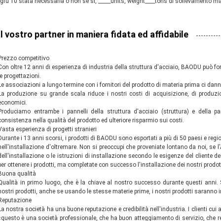
gru 10 stata necessaria o non se sì, _____units, weight____tons di sollevamento m
Il vostro partner in maniera fidata ed affidabile
Prezzo competitivo
Con oltre 12 anni di esperienza di industria della struttura d'acciaio, BAODU può f
le progettazioni.
Le associazioni a lungo termine con i fornitori del prodotto di materia prima ci danno
La produzione su grande scala riduce i nostri costi di acquisizione, di produzio
economici.
Produciamo entrambe i pannelli della struttura d'acciaio (struttura) e della pa
consistenza nella qualità del prodotto ed ulteriore risparmio sui costi.
Vasta esperienza di progetti stranieri
Durante i 13 anni scorsi, i prodotti di BAODU sono esportati a più di 50 paesi e regi
nell'installazione d'oltremare. Non si preoccupi che proveniate lontano da noi, se l'
dell'installazione o le istruzioni di installazione secondo le esigenze del cliente d
per ottenere i prodotti, ma completate con successo l'installazione dei nostri prodott
Buona qualità
Qualità in primo luogo, che è la chiave al nostro successo durante questi anni. 
nostri prodotti, anche se usando le stesse materie prime, i nostri prodotti saranno in
Reputazione
La nostra società ha una buone reputazione e credibilità nell'industria. I clienti cu
«questo è una società professionale, che ha buon atteggiamento di servizio, che real