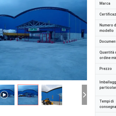
Marca
Certifica
Numero d
modello
Documen
Quantità 
ordine m
Prezzo
Imballagg
particolar
Tempi di
consegn