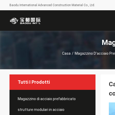
Baodu International Advanced Construction Material Co., Ltd.
Mag
Casa
/
Magazzino D'acciaio Pre
Tutti I Prodotti
Ca
co
Magazzino di acciaio prefabbricato
strutture modulari in acciaio