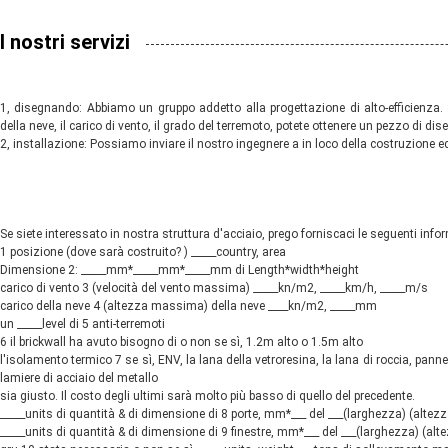
I nostri servizi
1, disegnando: Abbiamo un gruppo addetto alla progettazione di alto-efficienza. S
della neve, il carico di vento, il grado del terremoto, potete ottenere un pezzo di dis
2, installazione: Possiamo inviare il nostro ingegnere a in loco della costruzione ed
Se siete interessato in nostra struttura d'acciaio, prego forniscaci le seguenti info
1 posizione (dove sarà costruito? ) _____country, area
Dimensione 2: _____mm*_____mm*_____mm di Length*width*height
carico di vento 3 (velocità del vento massima) _____kn/m2, _____km/h, _____m/s
carico della neve 4 (altezza massima) della neve ____kn/m2, _____mm
un _____level di 5 anti-terremoti
6 il brickwall ha avuto bisogno di o non se sì, 1.2m alto o 1.5m alto
l'isolamento termico 7 se sì, ENV, la lana della vetroresina, la lana di roccia, panne
lamiere di acciaio del metallo
sia giusto. Il costo degli ultimi sarà molto più basso di quello del precedente.
_____units di quantità & di dimensione di 8 porte, mm*___ del ___(larghezza) (altezz
_____units di quantità & di dimensione di 9 finestre, mm*___ del ___(larghezza) (alt