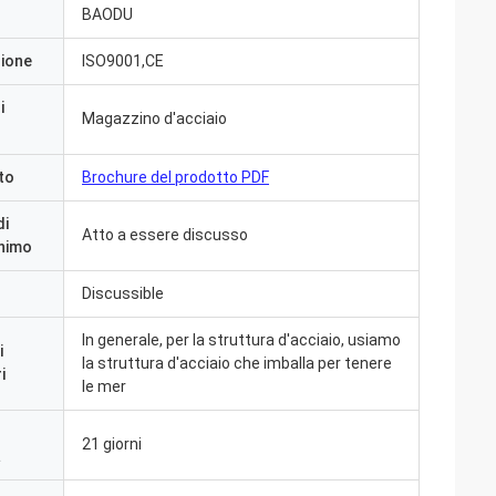
BAODU
zione
ISO9001,CE
i
Magazzino d'acciaio
to
Brochure del prodotto PDF
di
Atto a essere discusso
inimo
Discussible
In generale, per la struttura d'acciaio, usiamo
i
la struttura d'acciaio che imballa per tenere
i
le mer
21 giorni
a