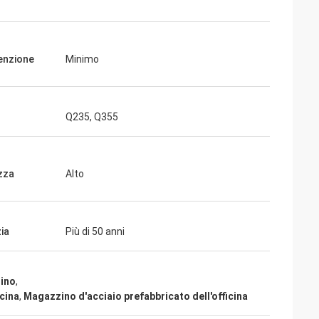
enzione
Minimo
giorni fa e tutto è
ngrazia che siamo
Q235, Q355
ià nella pianta.
ichiamo con voi»
zza
Alto
ia
Più di 50 anni
zino
,
cina
,
Magazzino d'acciaio prefabbricato dell'officina