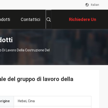
Italian
odotti
Contattici
Richiedere Un
otti
Preventivo
 Di Lavoro Della Costruzione Del
le del gruppo di lavoro della
origine
Hebei, Cina