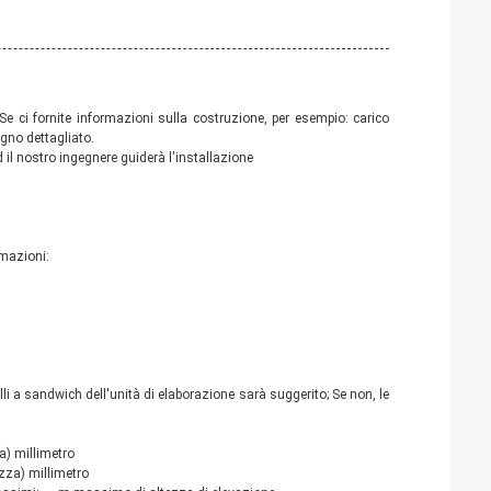
e ci fornite informazioni sulla costruzione, per esempio: carico 
egno dettagliato.
 il nostro ingegnere guiderà l'installazione
rmazioni:
lli a sandwich dell'unità di elaborazione sarà suggerito; Se non, le 
a) millimetro
ezza) millimetro