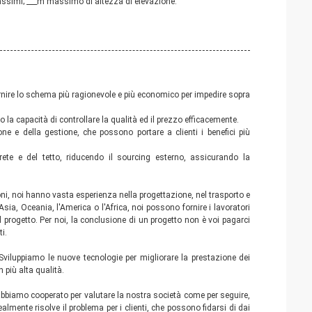
assimi; ___m massimo di altezza di elevazione.
ornire lo schema più ragionevole e più economico per impedire sopra
 la capacità di controllare la qualità ed il prezzo efficacemente.
ne e della gestione, che possono portare a clienti i benefici più
rete e del tetto, riducendo il sourcing esterno, assicurando la
oni, noi hanno vasta esperienza nella progettazione, nel trasporto e
Asia, Oceania, l'America o l'Africa, noi possono fornire i lavoratori
el progetto. Per noi, la conclusione di un progetto non è voi pagarci
i.
Sviluppiamo le nuove tecnologie per migliorare la prestazione dei
 più alta qualità.
i abbiamo cooperato per valutare la nostra società come per seguire,
mente risolve il problema per i clienti, che possono fidarsi di dai