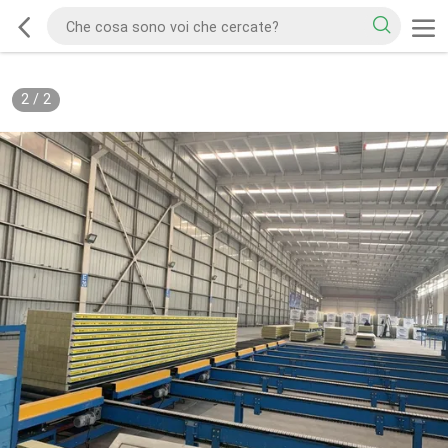
2
/
2