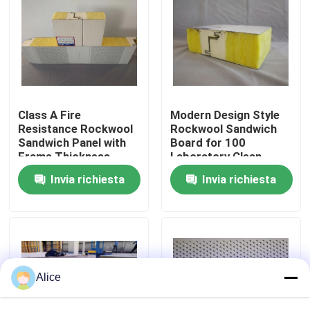
Giro della fabbrica
Controllo di qualità
Class A Fire
Modern Design Style
Contattici
Resistance Rockwool
Rockwool Sandwich
Sandwich Panel with
Board for 100
Frame Thickness
Laboratory Clean
0.6mm and Max
Room Solutions
Richieda una citazione
Invia richiesta
Invia richiesta
Length 9000mm
Magazzino di acciaio prefabbricato
strutture modulari in acciaio
Alice
Pannello a sandwich di lana di roccia