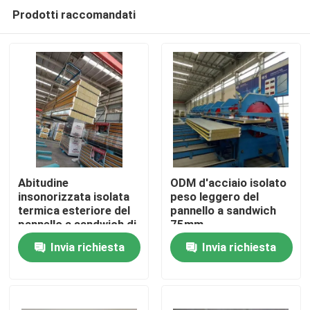
Prodotti raccomandati
Abitudine
ODM d'acciaio isolato
insonorizzata isolata
peso leggero del
termica esteriore del
pannello a sandwich
Casa
pannello a sandwich di
75mm
lana di roccia
Invia richiesta
Invia richiesta
Prodotti
Circa noi