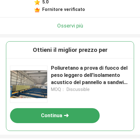
5.0
Fornitore verificato
Osservi più
Ottieni il miglior prezzo per
Poliuretano a prova di fuoco del
peso leggero dell'isolamento
acustico del pannello a sandwich
di lana di roccia di 80mm
MOQ： Discussible
Continua