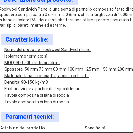
Rockwool Sandwich Panel è una sorta di pannello composito fatto di roc
spessore compresa tra 0 e.4mm a 0.8mm, oltre a larghezza di 1000m
in base al colore RAL dei clienti.che fornisce ottime prestazioni di ign
vari tipi di pareti interne ed esterne.
Caratteristiche:
Nome del prodotto: Rockwool Sandwich Panel
Isolamento termico: sì
MOQ: 300-500 metri quadrati
Spessore: 50 mm 75 mm 80 mm 100 mm 125 mm 150 mm 200 mm
Materiale: lana di roccia, PU, acciaio colorato
Densità: 90-150 kg/m3
Fabbricazione a partire da legno di legno
Tavola composita di lana di roccia
Tavola composita di lana di roccia
Parametri tecnici:
Attributo del prodotto
Specificità