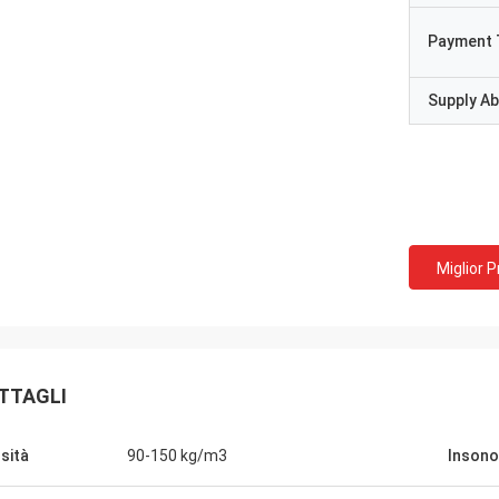
Payment 
Supply Abi
Miglior 
TTAGLI
sità
90-150 kg/m3
Insono