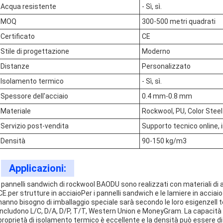
Acqua resistente
- Sì, sì.
MOQ
300-500 metri quadrati
Certificato
CE
Stile di progettazione
Moderno
Distanze
Personalizzato
Isolamento termico
- Sì, sì.
Spessore dell'acciaio
0.4 mm-0.8 mm
Materiale
Rockwool, PU, Color Steel
Servizio post-vendita
Supporto tecnico online, i
Densità
90-150 kg/m3
Applicazioni:
I pannelli sandwich di rockwool BAODU sono realizzati con materiali di al
CE.per strutture in acciaioPer i pannelli sandwich e le lamiere in acciaio 
hanno bisogno di imballaggio speciale sarà secondo le loro esigenzeIl t
includono L/C, D/A, D/P, T/T, Western Union e MoneyGram. La capacità di
proprietà di isolamento termico è eccellente e la densità può essere di