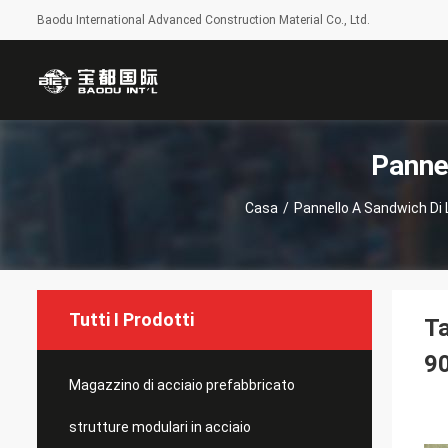
Baodu International Advanced Construction Material Co., Ltd.
Panne
Casa
/
Pannello A Sandwich Di 
Tutti I Prodotti
Ta
9
Magazzino di acciaio prefabbricato
strutture modulari in acciaio