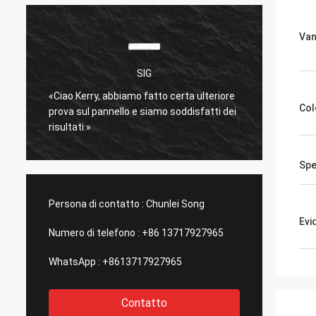
Van
SIG
è
«Ciao Kerry, abbiamo fatto certa ulteriore
molto 
Col
prova sul pannello e siamo soddisfatti dei
Spediz
risultati.»
bene.
»
Spe
Persona di contatto :
Chunlei Song
Evi
Numero di telefono :
+86 13717927965
WhatsApp :
+8613717927965
Contatto