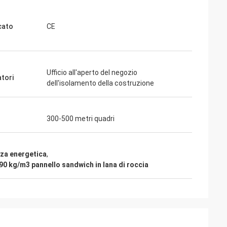
cato
CE
giorni fa e tutto è
Ufficio all'aperto del negozio
ngrazia che siamo
atori
dell'isolamento della costruzione
ià nella pianta.
ichiamo con voi»
300-500 metri quadri
enza energetica
,
90 kg/m3 pannello sandwich in lana di roccia