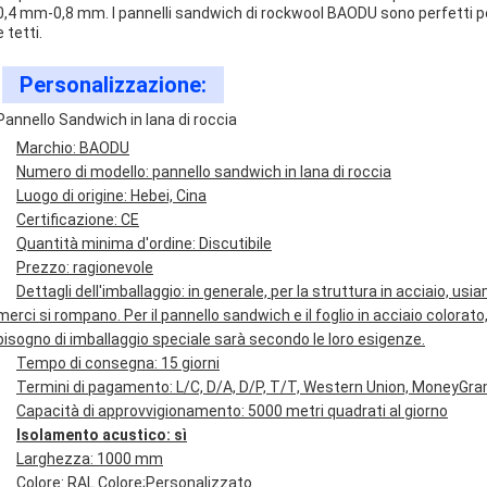
0,4 mm-0,8 mm. I pannelli sandwich di rockwool BAODU sono perfetti per
e tetti.
Personalizzazione:
Pannello Sandwich in lana di roccia
Marchio: BAODU
Numero di modello: pannello sandwich in lana di roccia
Luogo di origine: Hebei, Cina
Certificazione: CE
Quantità minima d'ordine: Discutibile
Prezzo: ragionevole
Dettagli dell'imballaggio: in generale, per la struttura in acciaio, usia
merci si rompano. Per il pannello sandwich e il foglio in acciaio colorato
bisogno di imballaggio speciale sarà secondo le loro esigenze.
Tempo di consegna: 15 giorni
Termini di pagamento: L/C, D/A, D/P, T/T, Western Union, MoneyGr
Capacità di approvvigionamento: 5000 metri quadrati al giorno
Isolamento acustico: sì
Larghezza: 1000 mm
Colore: RAL Colore;Personalizzato