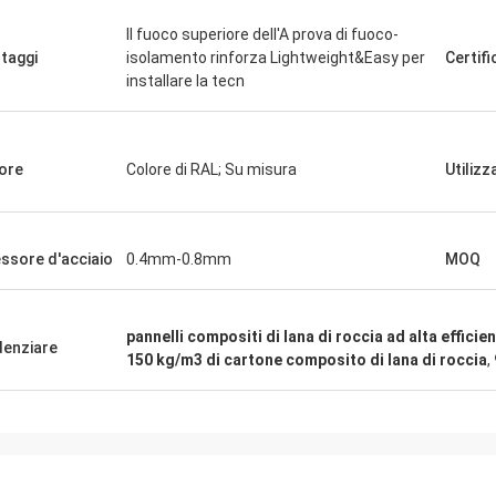
Il fuoco superiore dell'A prova di fuoco-
taggi
isolamento rinforza Lightweight&Easy per
Certifi
installare la tecn
SIG
Signora
«Lo abbiamo ricevuto i 8 
soddisfatta e buon prodotto.
andato molto bene vi ri
ore
Colore di RAL; Su misura
Utilizz
ione veloce e tutto è andato molto
felici di avere prodotto g
Qualche cosa che comun
ssore d'acciaio
0.4mm-0.8mm
MOQ
pannelli compositi di lana di roccia ad alta effici
denziare
150 kg/m3 di cartone composito di lana di roccia
,