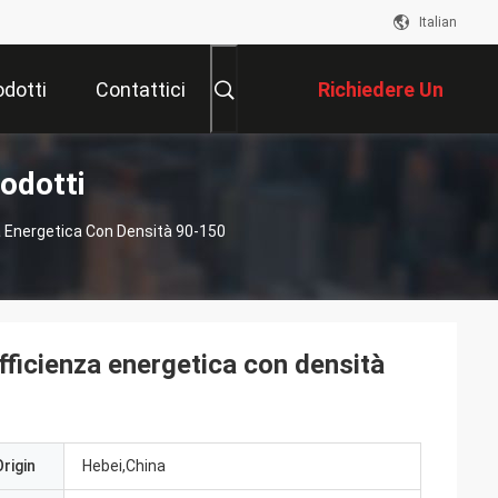
Italian
odotti
Contattici
Richiedere Un
odotti
Preventivo
a Energetica Con Densità 90-150
efficienza energetica con densità
rigin
Hebei,China