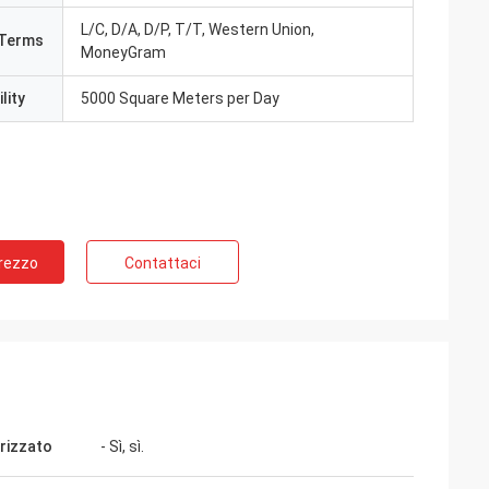
L/C, D/A, D/P, T/T, Western Union,
Terms
MoneyGram
lity
5000 Square Meters per Day
Prezzo
Contattaci
rizzato
- Sì, sì.