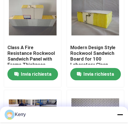
Giro della fabbrica
Controllo di qualità
Class A Fire
Modern Design Style
Contattici
Resistance Rockwool
Rockwool Sandwich
Sandwich Panel with
Board for 100
Frame Thickness
Laboratory Clean
0.6mm and Max
Room Solutions
Richieda una citazione
Invia richiesta
Invia richiesta
Length 9000mm
Magazzino di acciaio prefabbricato
strutture modulari in acciaio
Kerry
Pannello a sandwich di lana di roccia