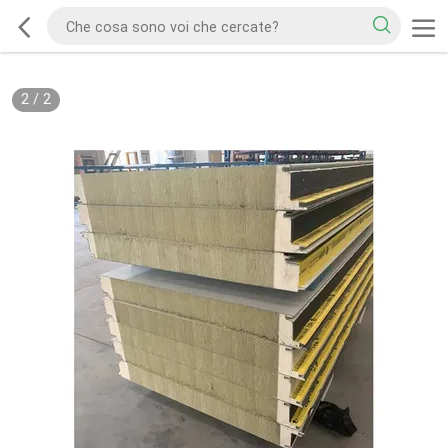
2
/
2