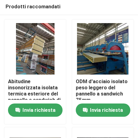
Prodotti raccomandati
Abitudine
ODM d'acciaio isolato
insonorizzata isolata
peso leggero del
termica esteriore del
pannello a sandwich
Casa
pannello a sandwich di
75mm
lana di roccia
Invia richiesta
Invia richiesta
Prodotti
Circa noi