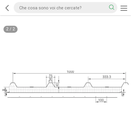
2
/
2