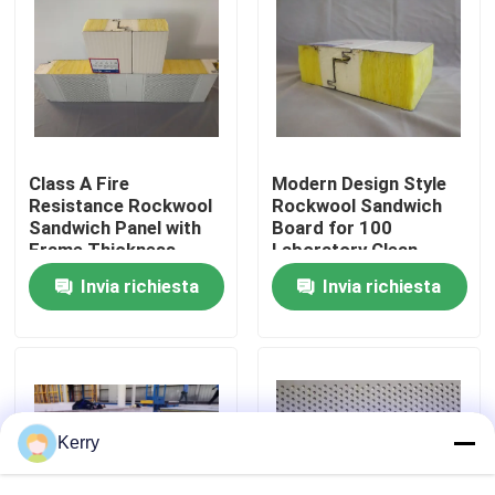
Giro della fabbrica
Controllo di qualità
Class A Fire
Modern Design Style
Contattici
Resistance Rockwool
Rockwool Sandwich
Sandwich Panel with
Board for 100
Frame Thickness
Laboratory Clean
0.6mm and Max
Room Solutions
Richieda una citazione
Invia richiesta
Invia richiesta
Length 9000mm
Magazzino di acciaio prefabbricato
strutture modulari in acciaio
Kerry
Pannello a sandwich di lana di roccia