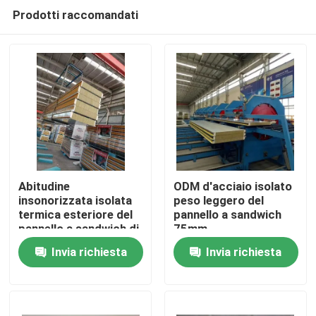
Prodotti raccomandati
Abitudine
ODM d'acciaio isolato
insonorizzata isolata
peso leggero del
termica esteriore del
pannello a sandwich
Casa
pannello a sandwich di
75mm
lana di roccia
Invia richiesta
Invia richiesta
Prodotti
Circa noi