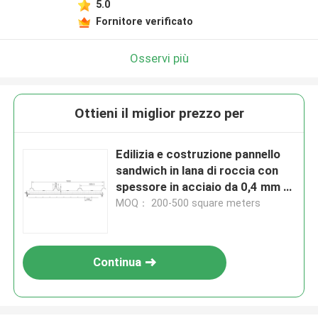
5.0
Fornitore verificato
Osservi più
Ottieni il miglior prezzo per
Edilizia e costruzione pannello
sandwich in lana di roccia con
spessore in acciaio da 0,4 mm a
0,8 mm
MOQ： 200-500 square meters
Continua