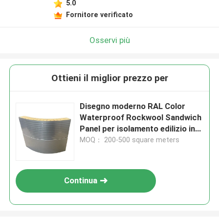
5.0
Fornitore verificato
Osservi più
Ottieni il miglior prezzo per
Disegno moderno RAL Color
Waterproof Rockwool Sandwich
Panel per isolamento edilizio in
ufficio o
MOQ： 200-500 square meters
Continua