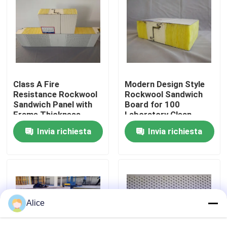
Giro della fabbrica
Controllo di qualità
Class A Fire
Modern Design Style
Contattici
Resistance Rockwool
Rockwool Sandwich
Sandwich Panel with
Board for 100
Frame Thickness
Laboratory Clean
0.6mm and Max
Room Solutions
Richieda una citazione
Invia richiesta
Invia richiesta
Length 9000mm
Magazzino di acciaio prefabbricato
strutture modulari in acciaio
Alice
Pannello a sandwich di lana di roccia