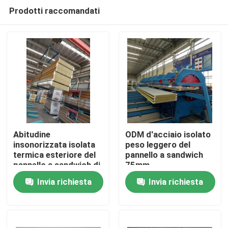
Prodotti raccomandati
Abitudine
ODM d'acciaio isolato
insonorizzata isolata
peso leggero del
termica esteriore del
pannello a sandwich
Casa
pannello a sandwich di
75mm
lana di roccia
Invia richiesta
Invia richiesta
Prodotti
Circa noi