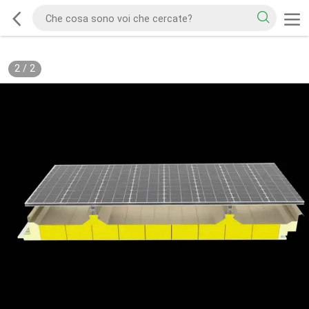
2
/
2