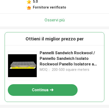
5.0
Fornitore verificato
Osservi più
Ottieni il miglior prezzo per
Pannelli Sandwich Rockwool /
Pannello Sandwich Isolato
Rockwool Panello Isolatore a
prova di fuoco a prova di suono
MOQ： 200-500 square meters
Continua