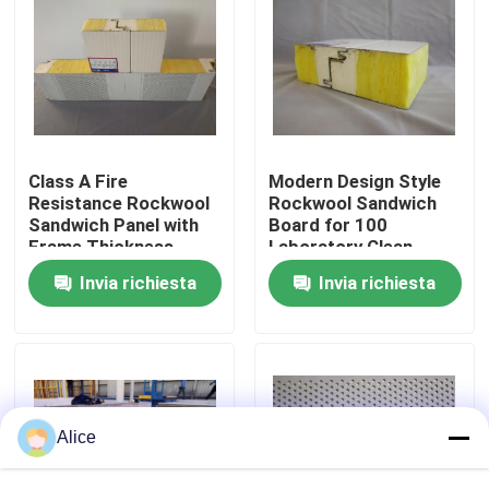
Giro della fabbrica
Controllo di qualità
Class A Fire
Modern Design Style
Contattici
Resistance Rockwool
Rockwool Sandwich
Sandwich Panel with
Board for 100
Frame Thickness
Laboratory Clean
0.6mm and Max
Room Solutions
Richieda una citazione
Invia richiesta
Invia richiesta
Length 9000mm
Magazzino di acciaio prefabbricato
strutture modulari in acciaio
Alice
Pannello a sandwich di lana di roccia