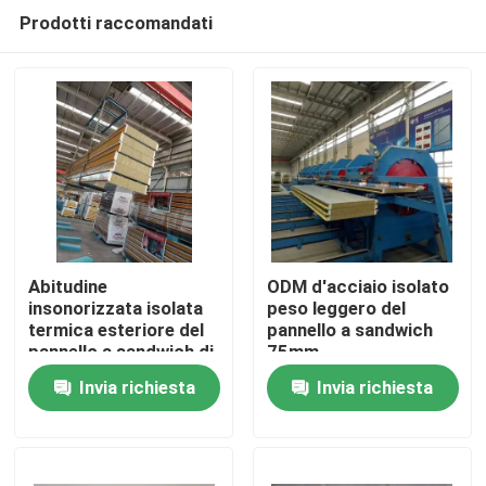
Prodotti raccomandati
Abitudine
ODM d'acciaio isolato
insonorizzata isolata
peso leggero del
termica esteriore del
pannello a sandwich
Casa
pannello a sandwich di
75mm
lana di roccia
Invia richiesta
Invia richiesta
Prodotti
Circa noi