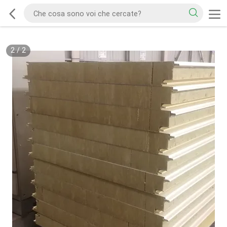
2
/
2