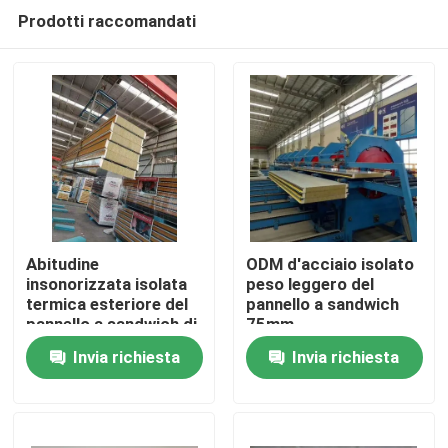
Prodotti raccomandati
Abitudine
ODM d'acciaio isolato
insonorizzata isolata
peso leggero del
termica esteriore del
pannello a sandwich
Casa
pannello a sandwich di
75mm
lana di roccia
Invia richiesta
Invia richiesta
Prodotti
Circa noi