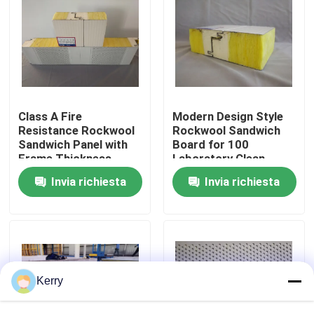
Giro della fabbrica
Controllo di qualità
Class A Fire
Modern Design Style
Contattici
Resistance Rockwool
Rockwool Sandwich
Sandwich Panel with
Board for 100
Frame Thickness
Laboratory Clean
0.6mm and Max
Room Solutions
Richieda una citazione
Invia richiesta
Invia richiesta
Length 9000mm
Magazzino di acciaio prefabbricato
strutture modulari in acciaio
Kerry
Pannello a sandwich di lana di roccia