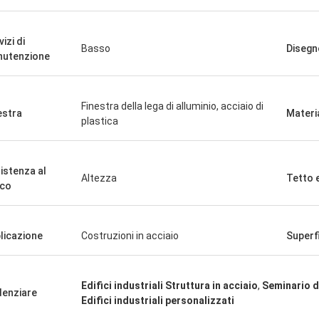
izi di
Basso
Disegn
utenzione
SIG
Signora
«Lo abbiamo ricevuto i 8 
soddisfatta e buon prodotto.
andato molto bene vi ri
Finestra della lega di alluminio, acciaio di
ione veloce e tutto è andato molto
estra
Materi
felici di avere prodotto g
plastica
Qualche cosa che comun
istenza al
Altezza
Tetto 
co
licazione
Costruzioni in acciaio
Superf
Edifici industriali Struttura in acciaio
,
Seminario d
denziare
Edifici industriali personalizzati