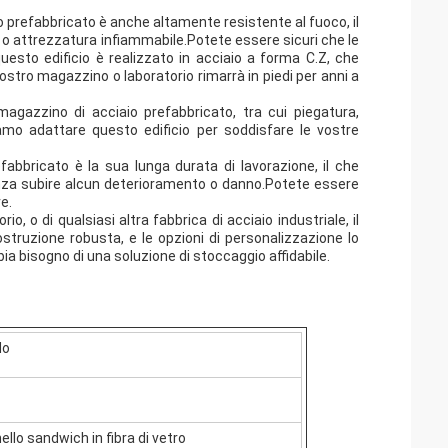
o prefabbricato è anche altamente resistente al fuoco, il
e o attrezzatura infiammabile.Potete essere sicuri che le
questo edificio è realizzato in acciaio a forma C.Z, che
ostro magazzino o laboratorio rimarrà in piedi per anni a
magazzino di acciaio prefabbricato, tra cui piegatura,
iamo adattare questo edificio per soddisfare le vostre
fabbricato è la sua lunga durata di lavorazione, il che
senza subire alcun deterioramento o danno.Potete essere
re.
o, o di qualsiasi altra fabbrica di acciaio industriale, il
struzione robusta, e le opzioni di personalizzazione lo
ia bisogno di una soluzione di stoccaggio affidabile.
do
ello sandwich in fibra di vetro