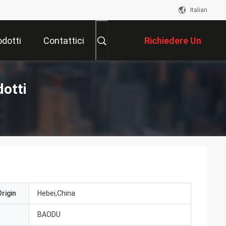
Italian
odotti
Contattici
Richiedere Un
Preventivo
otti
rigin
Hebei,China
BAODU