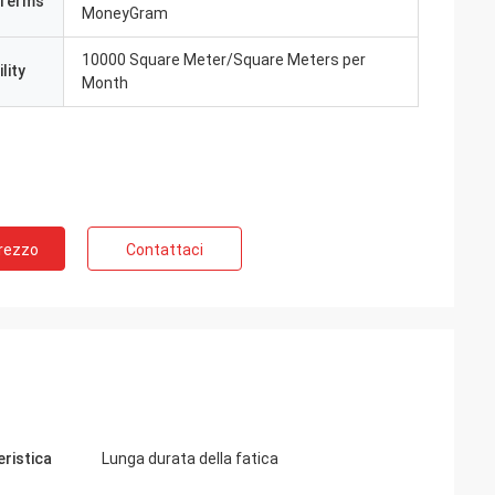
Terms
MoneyGram
10000 Square Meter/Square Meters per
lity
Month
Prezzo
Contattaci
eristica
Lunga durata della fatica