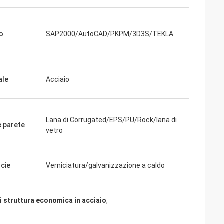
o
SAP2000/AutoCAD/PKPM/3D3S/TEKLA
giorni fa e tutto è
ngrazia che siamo
ale
Acciaio
ià nella pianta.
ichiamo con voi»
Lana di Corrugated/EPS/PU/Rock/lana di
e parete
vetro
icie
Verniciatura/galvanizzazione a caldo
i struttura economica in acciaio
,