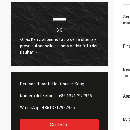
Serv
man
SIG
è
«Ciao Kerry, abbiamo fatto certa ulteriore
molto 
prova sul pannello e siamo soddisfatti dei
Spediz
Fin
risultati.»
bene.
»
Res
fuo
Persona di contatto :
Chunlei Song
Numero di telefono :
+86 13717927965
App
WhatsApp :
+8613717927965
Evi
Contatto