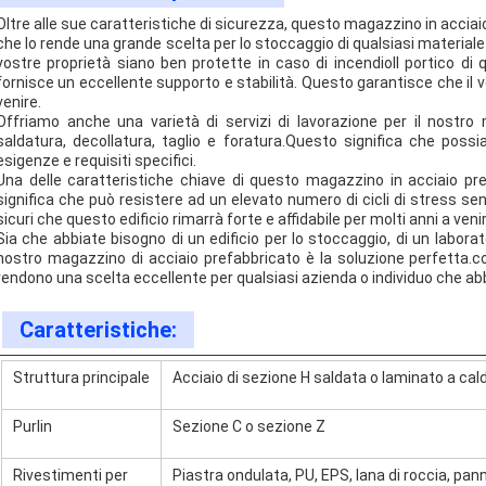
Oltre alle sue caratteristiche di sicurezza, questo magazzino in acciai
che lo rende una grande scelta per lo stoccaggio di qualsiasi material
vostre proprietà siano ben protette in caso di incendioIl portico di 
fornisce un eccellente supporto e stabilità. Questo garantisce che il v
venire.
Offriamo anche una varietà di servizi di lavorazione per il nostro 
saldatura, decollatura, taglio e foratura.Questo significa che poss
esigenze e requisiti specifici.
Una delle caratteristiche chiave di questo magazzino in acciaio pre
significa che può resistere ad un elevato numero di cicli di stress 
sicuri che questo edificio rimarrà forte e affidabile per molti anni a veni
Sia che abbiate bisogno di un edificio per lo stoccaggio, di un laboratori
nostro magazzino di acciaio prefabbricato è la soluzione perfetta.co
rendono una scelta eccellente per qualsiasi azienda o individuo che abb
Caratteristiche:
Struttura principale
Acciaio di sezione H saldata o laminato a cal
Purlin
Sezione C o sezione Z
Rivestimenti per
Piastra ondulata, PU, EPS, lana di roccia, pann