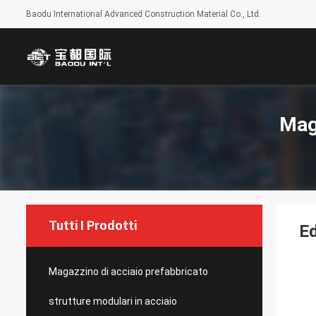
Baodu International Advanced Construction Material Co., Ltd.
Mag
Tutti I Prodotti
Ed
Magazzino di acciaio prefabbricato
strutture modulari in acciaio