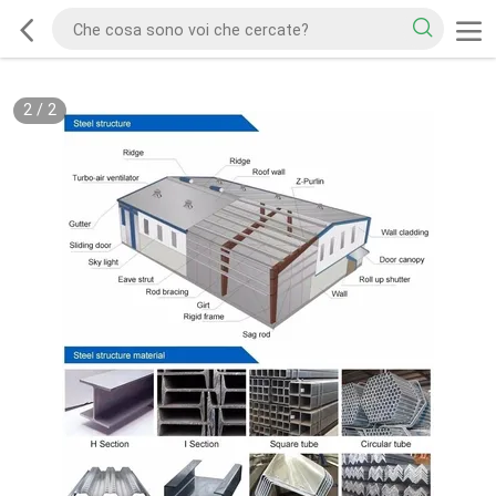
2
/
2