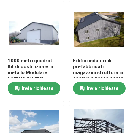
1000 metri quadrati
Edifici industriali
Kit di costruzione in
prefabbricati
metallo Modulare
magazzini struttura in
Edificio di uffici
acciaio a basso costo
prefabbricato Studio
moderni galvanizzati
Invia richiesta
Invia richiesta
commerciale
installazione rapida
Casa
Manifattura CE
costruzione metallica
Soluzione gratuita
Perfab laboratori e
Moderno Design
impianti
Prodotti
Struttura in acciaio
prefabbricata
Magazzino
Circa noi