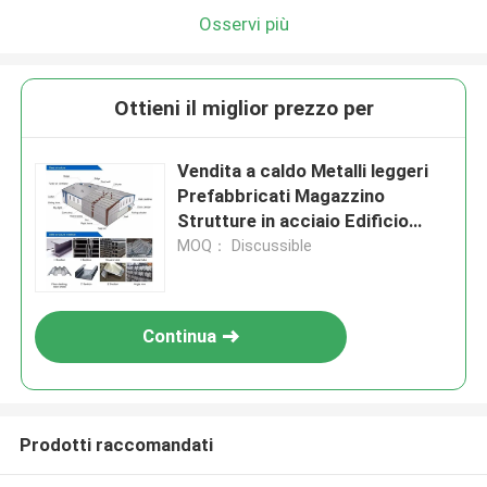
Osservi più
Ottieni il miglior prezzo per
Vendita a caldo Metalli leggeri
Prefabbricati Magazzino
Strutture in acciaio Edificio
Industrial Workshop Sala
MOQ： Discussible
Costruzione Commerciale
Continua
Prodotti raccomandati