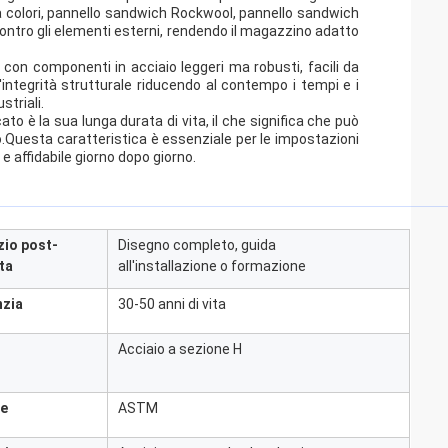
io a colori, pannello sandwich Rockwool, pannello sandwich
ontro gli elementi esterni, rendendo il magazzino adatto
con componenti in acciaio leggeri ma robusti, facili da
integrità strutturale riducendo al contempo i tempi e i
striali.
to è la sua lunga durata di vita, il che significa che può
o.Questa caratteristica è essenziale per le impostazioni
 e affidabile giorno dopo giorno.
zio post-
Disegno completo, guida
ta
all'installazione o formazione
nzia
30-50 anni di vita
Acciaio a sezione H
e
ASTM