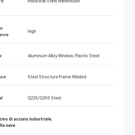
rd
Industrial Steel Warehouse
er
High
ance
giorni fa e tutto è
ngrazia che siamo
ià nella pianta.
w
Aluminum Alloy Window, Plastic Steel
ichiamo con voi»
ure
Steel Structure Frame Welded
al
Q235/Q355 Steel
no di acciaio industriale
,
lla neve