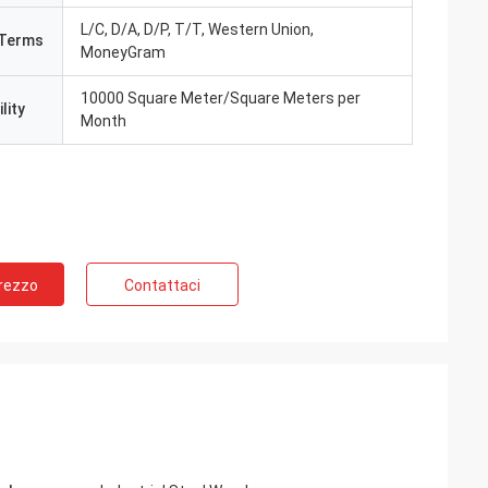
L/C, D/A, D/P, T/T, Western Union,
Terms
MoneyGram
10000 Square Meter/Square Meters per
lity
Month
Prezzo
Contattaci