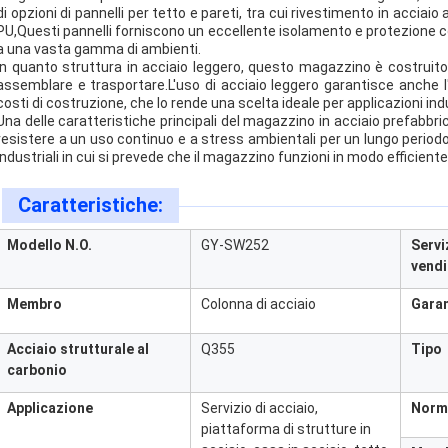
di opzioni di pannelli per tetto e pareti, tra cui rivestimento in accia
PU,Questi pannelli forniscono un eccellente isolamento e protezione c
a una vasta gamma di ambienti.
In quanto struttura in acciaio leggero, questo magazzino è costruito 
assemblare e trasportare.L'uso di acciaio leggero garantisce anche l'
costi di costruzione, che lo rende una scelta ideale per applicazioni indu
Una delle caratteristiche principali del magazzino in acciaio prefabbrica
resistere a un uso continuo e a stress ambientali per un lungo period
industriali in cui si prevede che il magazzino funzioni in modo efficiente
Caratteristiche:
Modello N.O.
GY-SW252
Servi
vendi
Membro
Colonna di acciaio
Gara
Acciaio strutturale al
Q355
Tipo
carbonio
Applicazione
Servizio di acciaio,
Norm
piattaforma di strutture in