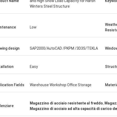
duct Name
and High Snow Load Capacity for Harsh
Keywo
Winters Steel Structure
SIG
Weath
Signora
ntenance
Low
Resist
«Lo abbiamo ricevuto i 8 
soddisfatta e buon prodotto.
andato molto bene vi ri
ione veloce e tutto è andato molto
felici di avere prodotto g
wing design
SAP2000/AutoCAD /PKPM /3D3S/TEKLA
Windo
Qualche cosa che comun
tallation
Easy
Struct
lication Fields
Warehouse Workshop Office Storage
Materi
Magazzino di acciaio resistente al freddo
,
Magazzi
denziare
Magazzino di acciaio ad alta capacità di carico de