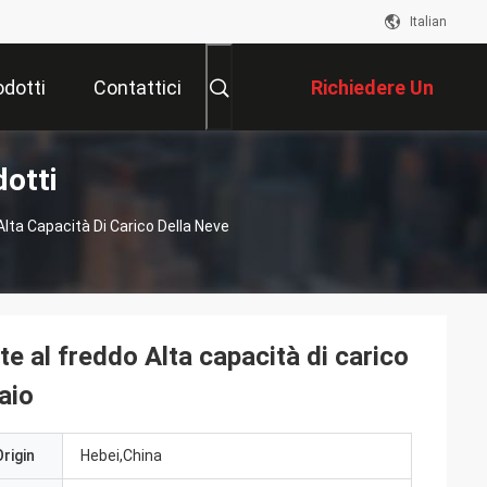
Italian
odotti
Contattici
Richiedere Un
otti
Preventivo
lta Capacità Di Carico Della Neve
te al freddo Alta capacità di carico
iaio
rigin
Hebei,China