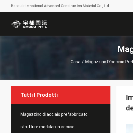
Baodu International Advanced Construction Material Co., Ltd.
Mag
Casa
/
Magazzino D'acciaio Pre
Tutti I Prodotti
Im
de
Magazzino di acciaio prefabbricato
strutture modulari in acciaio