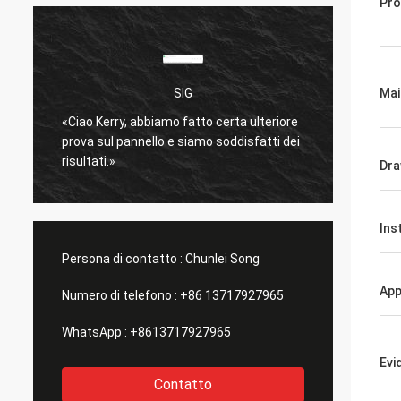
Pro
SIG
Mai
è
«Ciao Kerry, abbiamo fatto certa ulteriore
molto 
prova sul pannello e siamo soddisfatti dei
Spediz
risultati.»
bene.
Dra
»
Ins
Persona di contatto :
Chunlei Song
App
Numero di telefono :
+86 13717927965
WhatsApp :
+8613717927965
Evi
Contatto