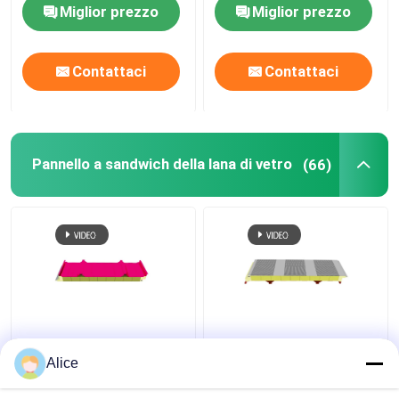
sandwich
Miglior prezzo
Miglior prezzo
Contattaci
Contattaci
Pannello a sandwich della lana di vetro
(66)
pannello sandwich in
Tavola isolante per
lana di vetro
tetto termico in
Alice
impermeabile a fuoco
poliuretano di lana di
1000 mm di larghezza
vetro 64 kg/m3