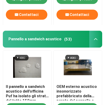
magazzino
e la parete
Contattaci
Contattaci
Pannello a sandwich acustico
(53)
Il pannello a sandwich
OEM esterno acustico
acustico dell'officina
insonorizzato
Puf ha isolato gli strati
prefabbricato della
del tetto 150mm
parete del pannello a