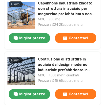
Capannone industriale zincato
con struttura in acciaio per
isolamento della lana di vetro
magazzino prefabbricato con
struttura in acciaio di alta
MOQ：800 mq
qualità
isolamento di lana di roccia
Prezzo：$24-28square meter
Miglior prezzo
Contattaci
Fascio di acciaio per costruzioni edili
Angolo d'acciaio
Costruzione di strutture in
acciaio dal design moderno
Sezione del canale in acciaio
industriale prefabbricato in
acciaio a progettazione libera
MOQ：1000 metri quadrati
per lo stoccaggio dei metalli nei
Prezzo：$45-65square meter
magazzini della fabbrica
Miglior prezzo
Contattaci