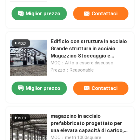
assemblaggio rapido telaio in
acciaio ad alta resistenza
Miglior prezzo
Contattaci
resistente alle intemperie
logistica magazzino produzione
Edificio con struttura in acciaio
Grande struttura in acciaio
Magazzino Stoccaggio e
strutture Prezzo Basso costo
MOQ：Atto a essere discusso
Commerciale Industriale
Prezzo：Reasonable
Preingegneria Prefabbricato
Design moderno Impianti
Miglior prezzo
Contattaci
siderurgici di alta qualità
Casa
magazzino in acciaio
Prodotti
prefabbricato progettato per
una elevata capacità di carico,
supportando macchinari pesanti
Circa noi
MOQ：metri 1000square