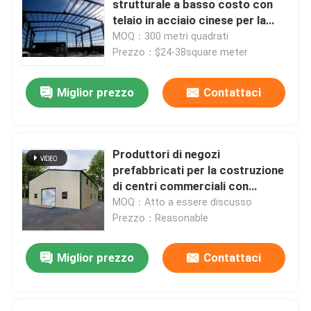
strutturale a basso costo con
telaio in acciaio cinese per la
lamina di metallo perforata
costruzione di magazzini e
MOQ：300 metri quadrati
fabbriche, installazione rapida,
Prezzo：$24-38square meter
struttura in acciaio pesante
Lamiera d'acciaio profilata
Miglior prezzo
Contattaci
Decking del pavimento d'acciaio
Produttori di negozi
pannello a sandwich di alluminio
prefabbricati per la costruzione
di centri commerciali con
strutture in acciaio
MOQ：Atto a essere discusso
Pannello sandwich in EPS
prefabbricate Società di
Prezzo：Reasonable
costruzioni
Pannello a sandwich decorativo
Miglior prezzo
Contattaci
Angolo del pannello a sandwich