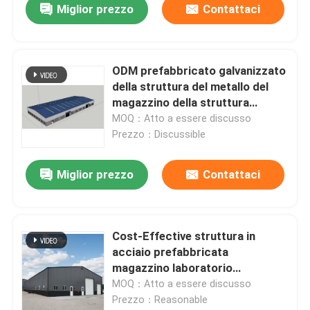
Miglior prezzo
Contattaci
ODM prefabbricato galvanizzato
della struttura del metallo del
magazzino della struttura
d'acciaio
MOQ：Atto a essere discusso
Prezzo：Discussible
Miglior prezzo
Contattaci
Cost-Effective struttura in
acciaio prefabbricata
magazzino laboratorio
industriale design modulare
MOQ：Atto a essere discusso
layout personalizzabile
Prezzo：Reasonable