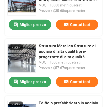
acciaio di dimensioni
MOQ：10000 metri quadrati
personalizzate Costruzione per
Prezzo：$35-68square meter
Magazzino d'acciaio prefabbricato
officine
Miglior prezzo
Contattaci
Pannello a sandwich acustico
Pannello a sandwich della lana di vetro
Struttura Metalica Strutture di
acciaio di alta qualità pre-
progettate di alta qualità
strutture modulari in acciaio
Laboratorio Prefabbricato
MOQ：1000 metri quadrati
Magazzino Edificio Metallico
Prezzo：$57-67square meter
Pannelli di rivestimento del metallo
Edificio Modulare Industria
Ferro Fabbricazione Strutturale
Miglior prezzo
Contattaci
Hangar Arena Sport
Bobina della lamiera di acciaio
Edificio prefabbricato in acciaio
Camera pieghevole del contenitore