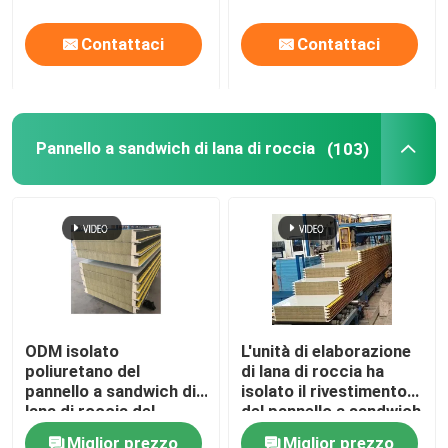
ingegneria di in
Contattaci
Contattaci
Pannello a sandwich di lana di roccia
(103)
ODM isolato
L'unità di elaborazione
poliuretano del
di lana di roccia ha
pannello a sandwich di
isolato il rivestimento
lana di roccia del
del pannello a sandwich
gruppo di lavoro del
del pannello per il tetto
Miglior prezzo
Miglior prezzo