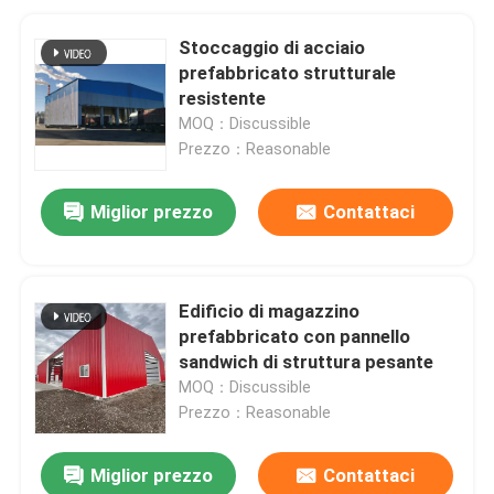
Stoccaggio di acciaio
prefabbricato strutturale
resistente
MOQ：Discussible
Prezzo：Reasonable
Miglior prezzo
Contattaci
Edificio di magazzino
prefabbricato con pannello
sandwich di struttura pesante
MOQ：Discussible
Prezzo：Reasonable
Miglior prezzo
Contattaci