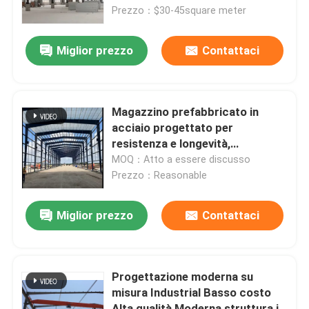
e grandi volumi di stoccaggio
Prezzo：$30-45square meter
Giro della fabbrica
Miglior prezzo
Contattaci
Controllo di qualità
Magazzino prefabbricato in
Contattici
acciaio progettato per
resistenza e longevità,
garantendo l&#39;utilizzo dello
MOQ：Atto a essere discusso
Richieda una citazione
spazio e una facile capacità di
Prezzo：Reasonable
espansione
Magazzino di acciaio prefabbricato
Miglior prezzo
Contattaci
Pannello sandwich in poliuretano
Progettazione moderna su
misura Industrial Basso costo
Pannello a sandwich di lana di roccia
Alta qualità Moderna struttura in