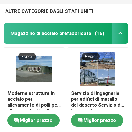
ALTRE CATEGORIE DAGLI STATI UNITI
Magazzino di acciaio prefabbricato
(16)
Moderna struttura in
Servizio di ingegneria
acciaio per
per edifici di metallo
allevamento di polli per
del deserto Servizio di
allevamento di pollame,
ingegneria per
costruzione di
magazzini di metallo
Miglior prezzo
Miglior prezzo
strutture in acciaio
del deserto Servizio di
leggero per pollame
ingegneria di