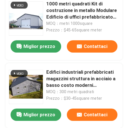
1000 metri quadrati Kit di
costruzione in metallo Modulare
isolamento della lana di vetro
Edificio di uffici prefabbricato
Studio commerciale Manifattura
MOQ：metri 1000square
CE Soluzione gratuita Moderno
isolamento di lana di roccia
Prezzo：$45-65square meter
Design Struttura in acciaio
prefabbricata Magazzino
Miglior prezzo
Contattaci
Fascio di acciaio per costruzioni edili
Angolo d'acciaio
Edifici industriali prefabbricati
magazzini struttura in acciaio a
Sezione del canale in acciaio
basso costo moderni
galvanizzati installazione rapida
MOQ：300 metri quadrati
costruzione metallica Perfab
Prezzo：$30-45square meter
laboratori e impianti
Miglior prezzo
Contattaci