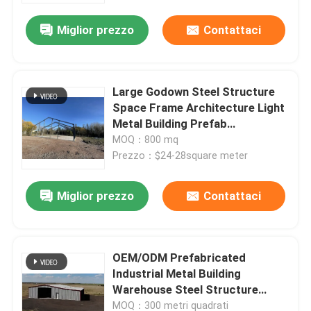
Miglior prezzo
Contattaci
Large Godown Steel Structure
Space Frame Architecture Light
Metal Building Prefab
Warehouse
MOQ：800 mq
Prezzo：$24-28square meter
Miglior prezzo
Contattaci
Casa
OEM/ODM Prefabricated
Prodotti
Industrial Metal Building
Warehouse Steel Structure
Industrial Workshop
Circa noi
MOQ：300 metri quadrati