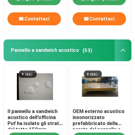
magazzino
e la parete
Contattaci
Contattaci
Pannello a sandwich acustico
(53)
Il pannello a sandwich
OEM esterno acustico
acustico dell'officina
insonorizzato
Puf ha isolato gli strati
prefabbricato della
del tetto 150mm
parete del pannello a