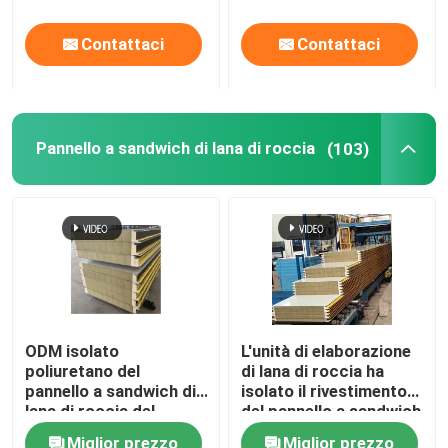
ingegneria di in
Contattaci
Contattaci
Pannello a sandwich di lana di roccia
(103)
ODM isolato
L'unità di elaborazione
poliuretano del
di lana di roccia ha
pannello a sandwich di
isolato il rivestimento
lana di roccia del
del pannello a sandwich
gruppo di lavoro del
del pannello per il tetto
Miglior prezzo
Miglior prezzo