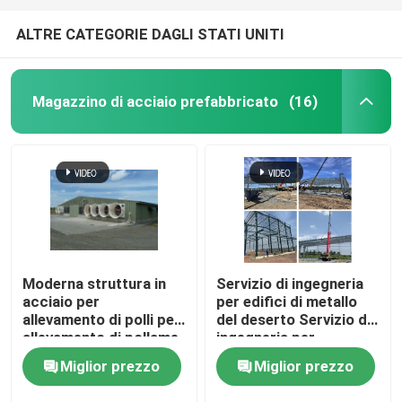
ALTRE CATEGORIE DAGLI STATI UNITI
Magazzino di acciaio prefabbricato
(16)
Moderna struttura in
Servizio di ingegneria
acciaio per
per edifici di metallo
allevamento di polli per
del deserto Servizio di
allevamento di pollame,
ingegneria per
costruzione di
magazzini di metallo
Miglior prezzo
Miglior prezzo
strutture in acciaio
del deserto Servizio di
leggero per pollame
ingegneria di