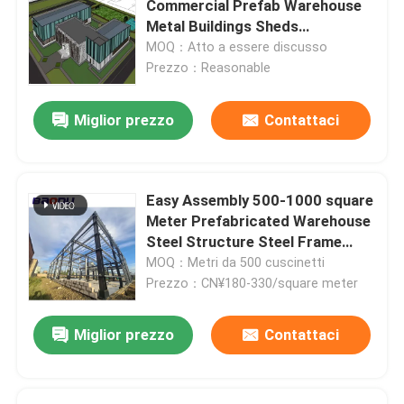
Commercial Prefab Warehouse
Metal Buildings Sheds
lamina di metallo perforata
Construction
MOQ：Atto a essere discusso
Prezzo：Reasonable
Lamiera d'acciaio profilata
Miglior prezzo
Contattaci
Decking del pavimento d'acciaio
Easy Assembly 500-1000 square
pannello a sandwich di alluminio
Meter Prefabricated Warehouse
Steel Structure Steel Frame
Warehouse for Industrial
MOQ：Metri da 500 cuscinetti
Pannello sandwich in EPS
Storage
Prezzo：CN¥180-330/square meter
Pannello a sandwich decorativo
Miglior prezzo
Contattaci
Angolo del pannello a sandwich