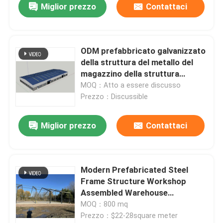
Miglior prezzo
Contattaci
ODM prefabbricato galvanizzato
della struttura del metallo del
magazzino della struttura
d'acciaio
MOQ：Atto a essere discusso
Prezzo：Discussible
Miglior prezzo
Contattaci
Modern Prefabricated Steel
Frame Structure Workshop
Assembled Warehouse
Construction Steel Building
MOQ：800 mq
Metal Structure
Prezzo：$22-28square meter