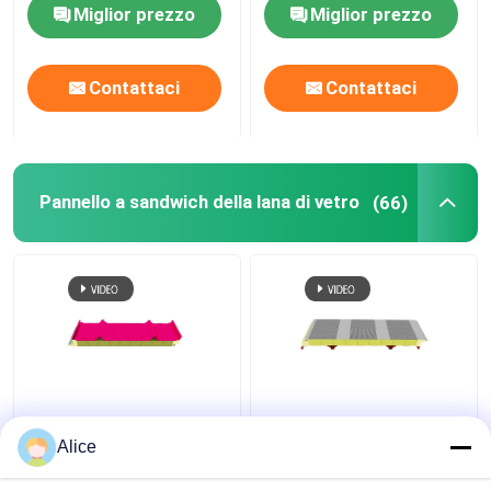
sandwich
Miglior prezzo
Miglior prezzo
Contattaci
Contattaci
Pannello a sandwich della lana di vetro
(66)
pannello sandwich in
Tavola isolante per
lana di vetro
tetto termico in
Alice
impermeabile a fuoco
poliuretano di lana di
1000 mm di larghezza
vetro 64 kg/m3