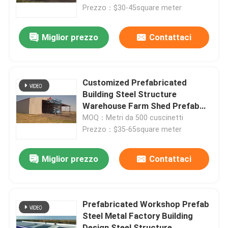
Prezzo：$30-45square meter
Giro della fabbrica
Miglior prezzo
Contattaci
Controllo di qualità
Customized Prefabricated
Contattici
Building Steel Structure
Warehouse Farm Shed Prefab
Workshop Barndominium
MOQ：Metri da 500 cuscinetti
Richieda una citazione
Prezzo：$35-65square meter
Magazzino di acciaio prefabbricato
Miglior prezzo
Contattaci
Pannello sandwich in poliuretano
Prefabricated Workshop Prefab
Steel Metal Factory Building
Pannello a sandwich di lana di roccia
Design Steel Structure