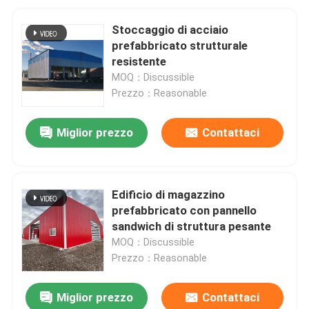
Stoccaggio di acciaio
prefabbricato strutturale
resistente
MOQ：Discussible
Prezzo：Reasonable
Miglior prezzo
Contattaci
Edificio di magazzino
prefabbricato con pannello
sandwich di struttura pesante
MOQ：Discussible
Prezzo：Reasonable
Miglior prezzo
Contattaci