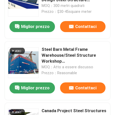
Warehouse
MOQ：300 metri quadrati
Prezzo：$30-45square meter
Magazzino d'acciaio prefabbricato
Miglior prezzo
Contattaci
Pannello a sandwich acustico
Pannello a sandwich della lana di vetro
Steel Barn Metal Frame
Warehouse/Steel Structure
Workshop
strutture modulari in acciaio
Hall/Construction/Prefabricated
MOQ：Atto a essere discusso
Steel Metal Building
Prezzo：Reasonable
Pannelli di rivestimento del metallo
Miglior prezzo
Contattaci
Bobina della lamiera di acciaio
Canada Project Steel Structures
Camera pieghevole del contenitore